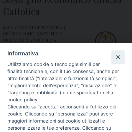
Cattolica
SERVIZIO PER LA PROMOZIONE
DEL SOSTEGNO ECONOMICO
DELLA CHIESA CATTOLICA
Responsabile: Sac. Domenico Petito
Informativa
e-mail:
Utilizziamo cookie o tecnologie simili per
sovvenire8x1000@diocesiaversa.it
finalità tecniche e, con il tuo consenso, anche per
altre finalità ("interazioni e funzionalità semplici",
sostegno-economico
"miglioramento dell'esperienza", "misurazione" e
"targeting e pubblicità") come specificato nella
cookie policy.
Cliccando su "accetta" acconsenti all'utilizzo dei
© 2018 Diocesi di Aversa
cookie. Cliccando su "personalizza" puoi avere
maggiori informazioni sui cookie utilizzati e
personalizzare le tue preferenze. Cliccando su