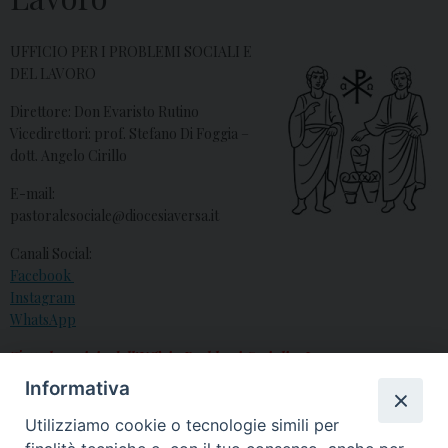
UFFICIO PER I PROBLEMI SOCIALI E
DEL LAVORO
Direttore: Don Evaristo Rutino
Vicedirettori: prof. Stefano Di Foggia –
dott. Angelo Cirillo
E-mail:
pastoralesociale@diocesiaversa.it
Canali Social:
Facebook
Instagram
WhatsApp
Tutte le notizie dell’Ufficio Problemi Sociali e Lavoro
Informativa
I Documenti dell’Ufficio Problemi Sociali e Lavoro
Utilizziamo cookie o tecnologie simili per