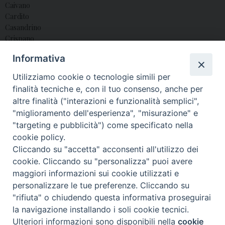
Caivano
Cardito
Casandrino
Crispano
Frattamaggiore
Informativa
Frattaminore
Giugliano
Utilizziamo cookie o tecnologie simili per
Grumo Nevano
finalità tecniche e, con il tuo consenso, anche per
Qualiano
altre finalità ("interazioni e funzionalità semplici",
Sant’Antimo
"miglioramento dell'esperienza", "misurazione" e
"targeting e pubblicità") come specificato nella
cookie policy.
Cliccando su "accetta" acconsenti all'utilizzo dei
© 2018 Diocesi di Aversa
cookie. Cliccando su "personalizza" puoi avere
maggiori informazioni sui cookie utilizzati e
personalizzare le tue preferenze. Cliccando su
"rifiuta" o chiudendo questa informativa proseguirai
f
t
y
i
g
t
la navigazione installando i soli cookie tecnici.
Ulteriori informazioni sono disponibili nella
cookie
Preferenze Cookie