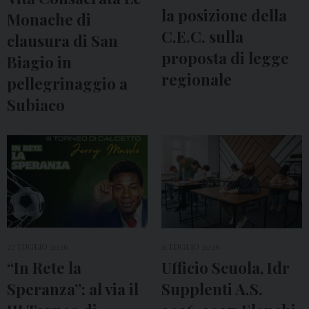
la posizione della
Monache di
C.E.C. sulla
clausura di San
proposta di legge
Biagio in
regionale
pellegrinaggio a
Subiaco
27 LUGLIO 2026
11 LUGLIO 2026
“In Rete la
Ufficio Scuola, Idr
Speranza”: al via il
Supplenti A.S.