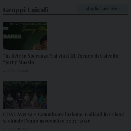
Gruppi Laicali
sfoglia l'archivio
“In Rete la Speranza”: al via il III Torneo di Calcetto
“Jerry Masslo”
27 LUGLIO 2026
CDAL Aversa – Camminare insieme, radicati in Cristo:
si chiude l’anno associativo 2025 /2026
24 GIUGNO 2026