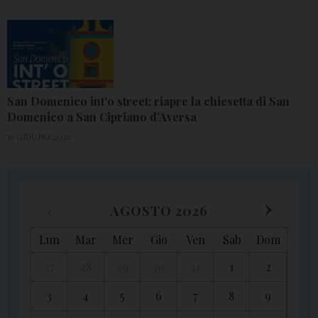
San Domenico int’o street: riapre la chiesetta di San
Domenico a San Cipriano d’Aversa
16 GIUGNO 2026
›
‹
AGOSTO 2026
Lun
Mar
Mer
Gio
Ven
Sab
Dom
27
28
29
30
31
1
2
3
4
5
6
7
8
9