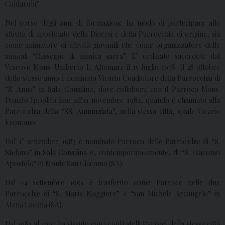
Caldarola”.
Nel corso degli anni di formazione ha modo di partecipare alle
attività di apostolato della Diocesi e della Parrocchia di origine, sia
come animatore di attività giovanili che come organizzatore delle
annuali “Rassegne di musica sacra”. E’ ordinato sacerdote dal
Vescovo Mons. Umberto L. Altomare il 15 luglio 1978. Il 28 ottobre
dello stesso anno è nominato Vicario Coadiutore della Parrocchia di
“S. Anna” in Sala Consilina, dove collabora con il Parroco Mons.
Donato Ippolito fino all’11 novembre 1982, quando è chiamato alla
Parrocchia della “SS. Annunziata”, nella stessa città, quale Vicario
Economo.
Dal 1° settembre 1983 è nominato Parroco delle Parrocchie di “S.
Stefano” in Sala Consilina e, contemporaneamente, di “S. Giacomo
Apostolo” in Monte San Giacomo (SA).
Dal 14 settembre 1991 è trasferito come Parroco nelle due
Parrocchie di “S. Maria Maggiore” e “san Michele Arcangelo” in
Atena Lucana (SA).
Dal 1981 al 1997 ha vissuto con i confratelli Parroci della stessa città