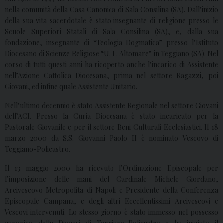
nella comunità della Casa Canonica di Sala Consilina (SA). Dall’inizio
della sua vita sacerdotale è stato insegnante di religione presso le
Scuole Superiori Statali di Sala Consilina (SA), e, dalla sua
fondazione, insegnante di “Teologia Dogmatica” presso l’Istituto
Diocesano di Scienze Religiose “U. L. Altomare” in Teggiano (SA). Nel
corso di tutti questi anni ha ricoperto anche l’incarico di Assistente
nell’Azione Cattolica Diocesana, prima nel settore Ragazzi, poi
Giovani, ed infine quale Assistente Unitario.
Nell’ultimo decennio è stato Assistente Regionale nel settore Giovani
dell’ACI. Presso la Curia Diocesana è stato incaricato per la
Pastorale Giovanile e per il settore Beni Culturali Ecclesiastici. Il 18
marzo 2000 da S.S. Giovanni Paolo II è nominato Vescovo di
Teggiano-Policastro.
Il 13 maggio 2000 ha ricevuto l’Ordinazione Episcopale per
l’imposizione delle mani del Cardinale Michele Giordano,
Arcivescovo Metropolita di Napoli e Presidente della Conferenza
Episcopale Campana, e degli altri Eccellentissimi Arcivescovi e
Vescovi intervenuti. Lo stesso giorno è stato immesso nel possesso
canonico della Diocesi di Teggiano-Policastro e ha iniziato il