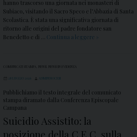
hanno trascorso una giornata nei monasteri di
g
Subiaco, visitando il Sacro Speco e l’Abbazia di Santa
r
Scolastica. È stata una significativa giornata di
a
ritorno alle origini del padre fondatore san
m
Benedetto e di …
Continua a leggere
V
»
m
i
a
t
a
COMUNICATI STAMPA
,
NEWS
,
NEWS IN EVIDENZA
C
28 LUGLIO 2026
ADMINDIOCESI
o
n
Pubblichiamo il testo integrale del comunicato
s
stampa diramato dalla Conferenza Episcopale
a
Campana
c
Suicidio Assistito: la
r
posizione della C.E.C. sulla
a