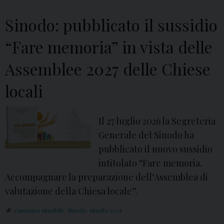
a
,
Sinodo: pubblicato il sussidio
l
F
a
e
“Fare memoria” in vista delle
f
s
a
Assemblee 2027 delle Chiese
t
s
i
locali
e
v
d
i
i
Il 27 luglio 2026 la Segreteria
t
p
Generale del Sinodo ha
à
r
pubblicato il nuovo sussidio
d
e
intitolato “Fare memoria.
i
s
Accompagnare la preparazione dell’Assemblea di
S
e
valutazione della Chiesa locale”.
a
n
n
cammino sinodale
,
Sinodo
,
sinodo 2021
t
L