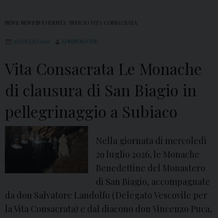
a
o
z
NEWS
,
NEWS IN EVIDENZA
,
UFFICIO VITA CONSACRATA
r
i
e
30 LUGLIO 2026
ADMINDIOCESI
o
n
n
Vita Consacrata Le Monache
z
e
o
di clausura di San Biagio in
d
2
e
pellegrinaggio a Subiaco
0
l
2
l
6
Nella giornata di mercoledì
e
:
29 luglio 2026, le Monache
o
i
Benedettine del Monastero
p
l
di San Biagio, accompagnate
e
P
da don Salvatore Landolfo (Delegato Vescovile per
r
r
la Vita Consacrata) e dal diacono don Vincenzo Puca,
e
o