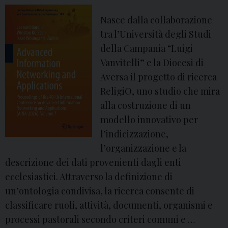
a
S
Nasce dalla collaborazione
u
tra l’Università degli Studi
b
della Campania “Luigi
i
Vanvitelli” e la Diocesi di
a
Aversa il progetto di ricerca
c
ReligiO, uno studio che mira
o
alla costruzione di un
modello innovativo per
l’indicizzazione,
l’organizzazione e la
descrizione dei dati provenienti dagli enti
ecclesiastici. Attraverso la definizione di
un’ontologia condivisa, la ricerca consente di
classificare ruoli, attività, documenti, organismi e
processi pastorali secondo criteri comuni e …