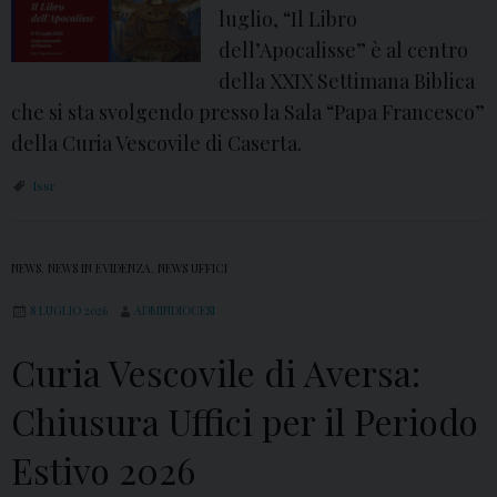
n
luglio, “Il Libro
o
dell’Apocalisse” è al centro
s
della XXIX Settimana Biblica
c
che si sta svolgendo presso la Sala “Papa Francesco”
e
della Curia Vescovile di Caserta.
n
Issr
z
a
d
NEWS
,
NEWS IN EVIDENZA
,
NEWS UFFICI
e
8 LUGLIO 2026
ADMINDIOCESI
l
l
Curia Vescovile di Aversa:
e
Chiusura Uffici per il Periodo
o
r
Estivo 2026
g