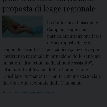
t
proposta di legge regionale
a
L
e
La Conferenza Episcopale
M
Campana segue con
o
particolare attenzione l’iter
n
della proposta di legge
a
regionale recante “Disposizioni organizzative per
c
l’assistenza regionale in attuazione delle sentenze
h
in materia di suicidio medicalmente assistito”,
e
attualmente all’esame della V Commissione
d
Consiliare Permanente “Sanità e Sicurezza Sociale”
i
del Consiglio regionale della Campania.
c
cec
,
conferenza episcopale campana
l
a