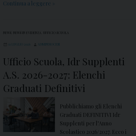
Continua a leggere
R
»
e
l
i
NEWS
,
NEWS IN EVIDENZA
,
UFFICIO SCUOLA
g
11 LUGLIO 2026
ADMINDIOCESI
i
O
Ufficio Scuola, Idr Supplenti
:
m
A.S. 2026-2027: Elenchi
o
Graduati Definitivi
d
e
l
Pubblichiamo gli Elenchi
l
Graduati DEFINITIVI Idr
i
Supplenti per l’Anno
i
Scolastico 2026/2027. Ecco i