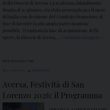
della Diocesi di Aversa. La scadenza, inizialmente
fissata al 30 giugno, era stata prorogata per il mese
di luglio con decisione del Comitato Promotore al
fine di favorire la più ampia partecipazione
possibile. Terminata la fase di acquisizione delle
opere, la Diocesi di Aversa, …
Continua a leggere
V
»
I
I
I
NEWS
,
NEWS PARROCCHIE
P
4 AGOSTO 2026
ADMINDIOCESI
r
e
Aversa, Festività di San
m
i
Lorenzo 2026: il Programma
o
“
ABBAZIA S. LORENZO FUORI