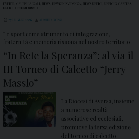
u
EVENTI
,
GRUPPI LAICALI
,
NEWS
,
NEWS IN EVIDENZA
,
NEWS UFFICI
,
UFFICIO CARITAS
,
UFFICIO ECUMENISMO
s
u
27 LUGLIO 2026
ADMINDIOCESI
r
Lo sport come strumento di integrazione,
a
fraternità e memoria risuona nel nostro territorio
d
“In Rete la Speranza”: al via il
i
S
III Torneo di Calcetto “Jerry
a
Masslo”
n
B
i
La Diocesi di Aversa, insieme
a
a numerose realtà
g
associative ed ecclesiali,
i
promuove la terza edizione
o
del torneo di calcetto