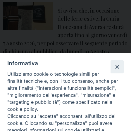
a
Si avvisa che, in occasione
n
delle ferie estive, la Curia
i
Diocesana di Aversa resterà
z
aperta fino al giorno venerdì
z
7 Agosto 2026, per poi osservare il seguente periodo
a
di chiusura al pubblico: da lunedì 10 Agosto a
z
venerdì 28 Agosto 2026. La riapertura degli uffici
i
Informativa
diocesani è fissata per lunedì 31 Agosto 2026.
o
Utilizziamo cookie o tecnologie simili per
n
finalità tecniche e, con il tuo consenso, anche per
i
altre finalità ("interazioni e funzionalità semplici",
d
"miglioramento dell'esperienza", "misurazione" e
1
Pagina successiva »
e
"targeting e pubblicità") come specificato nella
cookie policy.
l
Cliccando su "accetta" acconsenti all'utilizzo dei
l
© 2018 Diocesi di Aversa
cookie. Cliccando su "personalizza" puoi avere
a
maggiori informazioni sui cookie utilizzati e