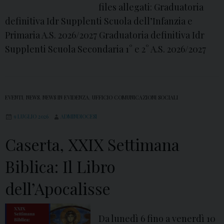
n
files allegati: Graduatoria
n
definitiva Idr Supplenti Scuola dell’Infanzia e
o
Primaria A.S. 2026/2027 Graduatoria definitiva Idr
v
Supplenti Scuola Secondaria 1° e 2° A.S. 2026/2027
a
t
i
EVENTI
,
NEWS
,
NEWS IN EVIDENZA
,
UFFICIO COMUNICAZIONI SOCIALI
v
i
9 LUGLIO 2026
ADMINDIOCESI
p
Caserta, XXIX Settimana
e
r
Biblica: Il Libro
l
dell’Apocalisse
a
c
o
Da lunedì 6 fino a venerdì 10