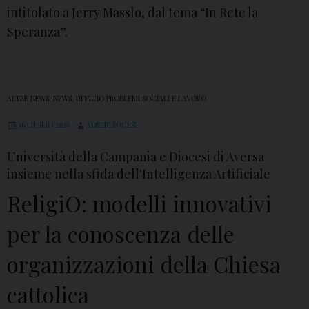
i
intitolato a Jerry Masslo, dal tema “In Rete la
n
Speranza”.
p
e
l
ALTRE NEWS
,
NEWS
,
UFFICIO PROBLEMI SOCIALI E LAVORO
l
e
16 LUGLIO 2026
ADMINDIOCESI
g
Università della Campania e Diocesi di Aversa
r
insieme nella sfida dell'Intelligenza Artificiale
i
ReligiO: modelli innovativi
n
a
per la conoscenza delle
g
organizzazioni della Chiesa
g
i
cattolica
o