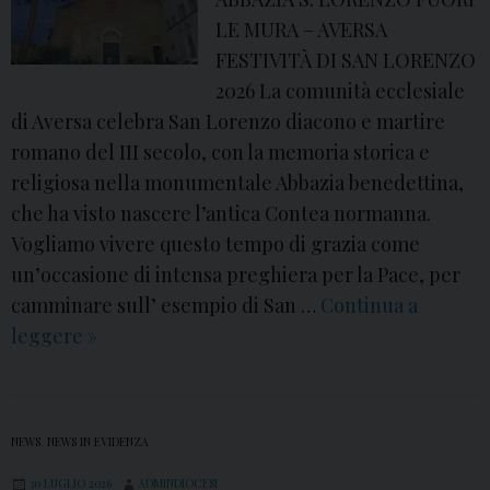
R
LE MURA – AVERSA
o
FESTIVITÀ DI SAN LORENZO
s
2026 La comunità ecclesiale
m
di Aversa celebra San Lorenzo diacono e martire
i
romano del III secolo, con la memoria storica e
n
religiosa nella monumentale Abbazia benedettina,
i
che ha visto nascere l’antica Contea normanna.
”
Vogliamo vivere questo tempo di grazia come
,
un’occasione di intensa preghiera per la Pace, per
c
camminare sull’ esempio di San …
Continua a
o
leggere
A
»
n
v
c
e
l
r
u
NEWS
,
NEWS IN EVIDENZA
s
s
30 LUGLIO 2026
a
ADMINDIOCESI