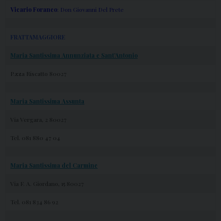
Vicario Foraneo
: Don Giovanni Del Prete
FRATTAMAGGIORE
Maria Santissima Annunziata e Sant’Antonio
P.zza Riscatto 80027
Maria Santissima Assunta
Via Vergara, 2 80027
Tel. 081 880 47 04
Maria Santissima del Carmine
Via F. A. Giordano, 15 80027
Tel. 081 834 86 92