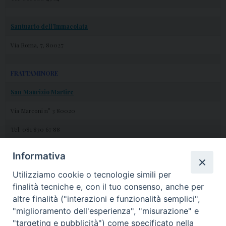
Santuario dell’Immacolata
Via Roma, 7, 80027
FRATTAMINORE
San Maurizio Martire
Via Marconi n° 3 80020
Tel. 081 830 67 88
Informativa
San Simone Profeta
Utilizziamo cookie o tecnologie simili per
P.zza Umberto I 80027
finalità tecniche e, con il tuo consenso, anche per
Tel.: 081.836.94.26
altre finalità ("interazioni e funzionalità semplici",
"miglioramento dell'esperienza", "misurazione" e
"targeting e pubblicità") come specificato nella