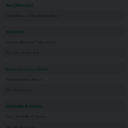
San Filippo Neri
Via Atellana, 73 Tel. 081 830 86 53
San Rocco
Via Don Minzoni n° 66bis 80027
Tel e fax 081.831.78.51
San Sossio Levita e Martire
P.zza Umberto I 80027
Tel. 081 835 27 92
Santissimo Redentore
Via C. Pezzullo n°7 80027
Tel. 081 880 45 64