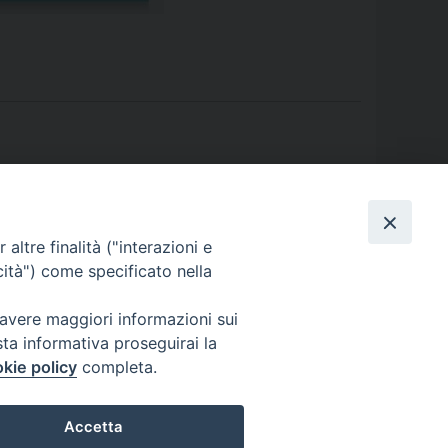
 2023, Convegno Cdal: I sentieri della pace
»
altre finalità ("interazioni e
cità") come specificato nella
 avere maggiori informazioni sui
sta informativa proseguirai la
kie policy
completa.
Accetta