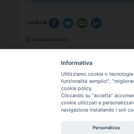
Condividi
Giussani Succivo
Informativa
«
24 Marzo 2023, Pime: Veglia diocesana per i
Utilizziamo cookie o tecnologie s
funzionalità semplici", "miglior
cookie policy.
Cliccando su "accetta" acconsent
cookie utilizzati e personalizza
© 2018 Diocesi di Aversa
navigazione installando i soli co
Personalizza