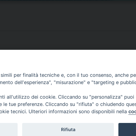
 missionari martiri
17 marzo
imili per finalità tecniche e, con il tuo consenso, anche per 
amento dell'esperienza", "misurazione" e "targeting e pubbli
i all'utilizzo dei cookie. Cliccando su "personalizza" puoi
re le tue preferenze. Cliccando su "rifiuta" o chiudendo que
okie tecnici. Ulteriori informazioni sono disponibili nella
coo
Rifiuta
f
t
y
i
g
t