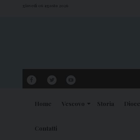
S
giovedì 06 agosto 2026
k
i
p
t
o
c
o
n
facebook
twitter
youtube
t
e
n
Home
Vescovo
Storia
Dioce
t
Contatti