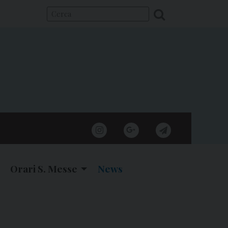
instagram
google
telegram
Orari S. Messe
News