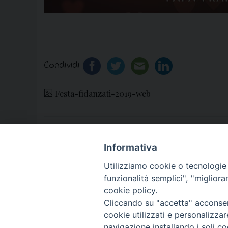
Condividi
Festa-fidanzati-2019-web
«
Meeting Caritas-Migrantes: Papa Francesc
Informativa
di Aversa
Utilizziamo cookie o tecnologie s
funzionalità semplici", "miglior
cookie policy.
Cliccando su "accetta" acconsent
cookie utilizzati e personalizza
© 2018 Diocesi di Aversa
navigazione installando i soli co