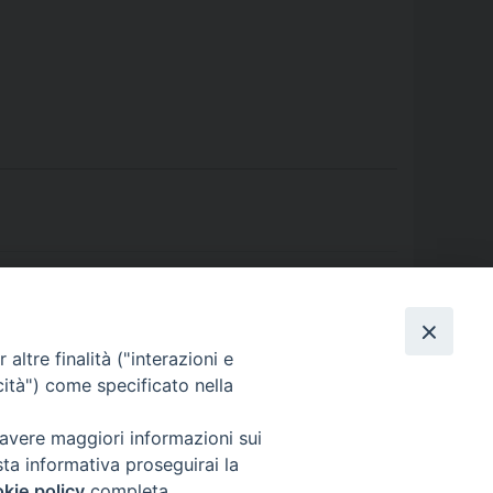
r la Vita 2019, I Tappa: Carovana della Pace
»
altre finalità ("interazioni e
cità") come specificato nella
 avere maggiori informazioni sui
sta informativa proseguirai la
kie policy
completa.