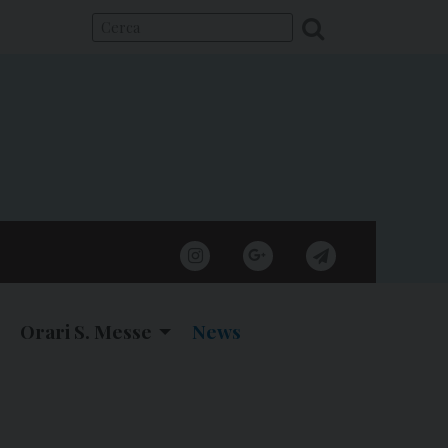
instagram
google
telegram
Orari S. Messe
News