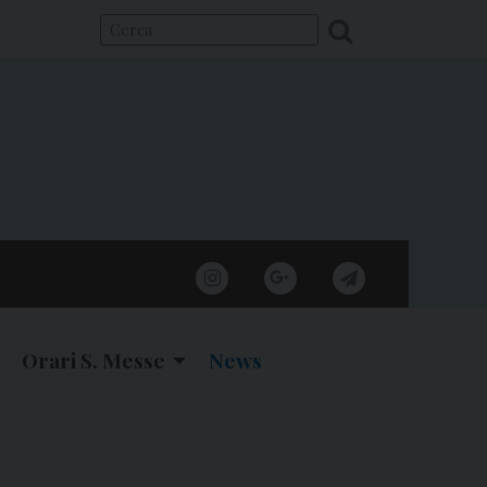
instagram
google
telegram
Orari S. Messe
News