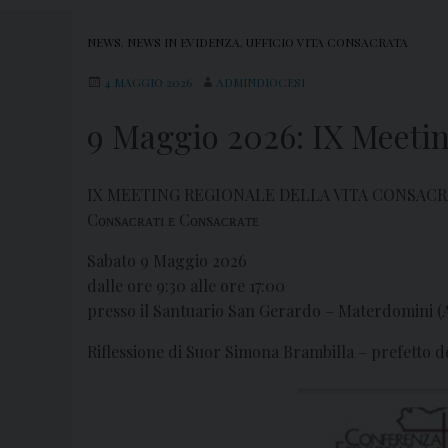
NEWS
,
NEWS IN EVIDENZA
,
UFFICIO VITA CONSACRATA
4 MAGGIO 2026
ADMINDIOCESI
9 Maggio 2026: IX Meetin
IX MEETING REGIONALE DELLA VITA CONSACR
Cᴏɴsᴀᴄʀᴀᴛɪ ᴇ Cᴏɴsᴀᴄʀᴀᴛᴇ
Sabato 9 Maggio 2026
dalle ore 9:30 alle ore 17:00
presso il Santuario San Gerardo – Materdomini (
Riflessione di Suor Simona Brambilla – prefetto del