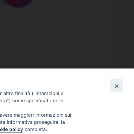
hiamati in Famiglia”: il video-racconto della
Festa Diocesana 2026
»
altre finalità ("interazioni e
cità") come specificato nella
 avere maggiori informazioni sui
sta informativa proseguirai la
kie policy
completa.