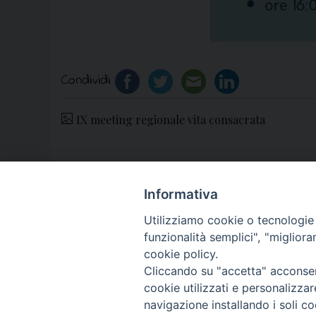
Condividi
IX meeting regionale vita consacrata
«
Nasce il mensile “Fahrenheit”: ora disponib
Informativa
Utilizziamo cookie o tecnologie s
funzionalità semplici", "miglior
cookie policy.
Cliccando su "accetta" acconsent
cookie utilizzati e personalizza
© 2018 Diocesi di Aversa
navigazione installando i soli co