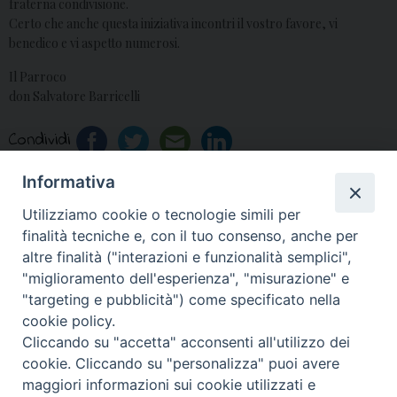
fraterna condivisione.
Certo che anche questa iniziativa incontri il vostro favore, vi
benedico e vi aspetto numerosi.
Il Parroco
don Salvatore Barricelli
Condividi
Informativa
Utilizziamo cookie o tecnologie simili per
«
Acta Aversanae
Cardito, Mons. Spinillo
finalità tecniche e, con il tuo consenso, anche per
Ecclesiae – Anno XV
incontra i bimbi
»
altre finalità ("interazioni e funzionalità semplici",
"miglioramento dell'esperienza", "misurazione" e
"targeting e pubblicità") come specificato nella
cookie policy.
Cliccando su "accetta" acconsenti all'utilizzo dei
© 2018 Diocesi di Aversa
cookie. Cliccando su "personalizza" puoi avere
maggiori informazioni sui cookie utilizzati e