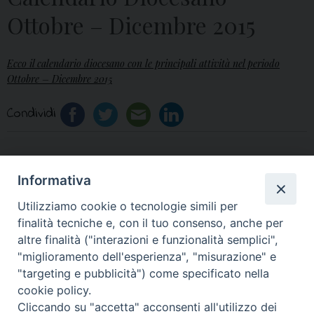
Ottobre – Dicembre 2015
Ecco il calendario diocesano con le principali attività nel periodo
Ottobre – Dicembre 2015
Condividi
Informativa
«
Video, Anno Pastorale
Famiglie a Roma in
Utilizziamo cookie o tecnologie simili per
2015-2016: Le attività
preghiera per apertura
finalità tecniche e, con il tuo consenso, anche per
Sinodo
»
altre finalità ("interazioni e funzionalità semplici",
"miglioramento dell'esperienza", "misurazione" e
"targeting e pubblicità") come specificato nella
cookie policy.
Cliccando su "accetta" acconsenti all'utilizzo dei