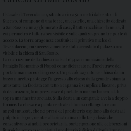
Il Casale di Teverolaccio, situato a circa 500 metri dal centro di
Succivo, si compone di una torre, un castello, una chiesetta dedicata
a San Sossio e un agglomerato di case, il tutto racchiuso da mura, il
cui perimetro è tuttora ben visibile e sulle quali si aprono tre porte di
accesso. La torre aragonese costituisce il primitivo nucleo di
Teverolaccio, cui successivamente è stato accostato il palazzo ora
visibile e la chiesa di San Sossio.
La costruzione della chiesa risale al 1654 su commissione della
Famiglia Filomarino di Napoli come dichiarato nell’architrave del
portale marmoreo di ingresso. Un piccolo sagrato racchiuso da un
basso muretto protegge l’ingresso alla chiesa dalla grande spianata
antistante. La facciata con tetto a capanna è semplice e lineare, priva
di decorazioni, la impreziosisce il portale in marmo bianco, al di
sopra una finestra arcuata. Sulla destra un campanile a vela a doppio
fornice. La chiesa è a pianta centrale di forma rettangolare con
angoli smussati, che nei pressi del presbiterio ospitano alla destra il
pulpito in legno, mentre alla sinistra una delle tre gelosie che
consentivano ai nobili proprietari la partecipazione alle celebrazioni
liturgiche senza essere visti. Il presbiterio è diviso dall’aula liturgica