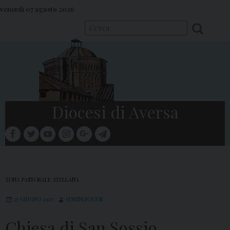
S
venerdì 07 agosto 2026
k
i
p
t
o
c
o
Diocesi di Aversa
n
t
facebook
twitter
youtube
instagram
google
telegram
e
Menu
n
t
ZONA PASTORALE ATELLANA
25 GIUGNO 2025
ADMINDIOCESI
Chiesa di San Sossio