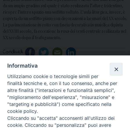
da un ampio gradino sul quale è stato realizzato l’altare tridentino,
ricopre l’intero spazio una soffitto voltato. L’aula liturgica, invece, è
coperta da un soffitto piano con decorazioni a lacunari del XX secolo.
La pavimentazione in cotto con fascia decorativa in maiolica dipinta
del XVIII secolo, fa eccezione la rosa dei venti centrale realizzata nel
XX secolo dopo il trafugamento.
Condividi
Informativa
Utilizziamo cookie o tecnologie simili per
«
Chiesa di San Michele
Chiesa di Maria
finalità tecniche e, con il tuo consenso, anche per
Arcangelo
Santissima Atellana
»
altre finalità ("interazioni e funzionalità semplici",
"miglioramento dell'esperienza", "misurazione" e
"targeting e pubblicità") come specificato nella
cookie policy.
Cliccando su "accetta" acconsenti all'utilizzo dei
© 2018 Diocesi di Aversa
cookie. Cliccando su "personalizza" puoi avere