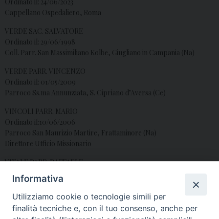
Ordinato il: 24/06/2023
Cappellano Ospedaliero, Roma
VERDE SAC. SALVATORE
Ordinato il: 29/06/1998
Coll. Parr. San Massimiliano Kolbe, Giugliano in Campania (Na)
VERDE PARR. VINCENZO
Ordinato il: 01/05/2009
Parroco Ss.ma Annunziata, S. Cipriano d’Aversa (Ce)
VINCOLI PARR. MARIO
Ordinato il:10/06/2006
Parroco San Maurizio Martire, Frattaminore (Na)
Direttore Ufficio Missionario
VITALE PARR. RAFFAELE
Ordinato il: 01/05/2009
Informativa
Parroco San Rocco, Frattamaggiore (Na)
Utilizziamo cookie o tecnologie simili per
VITOLO SAC. DOMENICO
finalità tecniche e, con il tuo consenso, anche per
Ordinato il: 07/05/2016