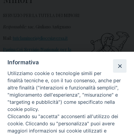
SERVIZIO PER LA TUTELA DEI MINORI
Responsabile:
sac. Giuliano Antignano
Mail:
tutelaminori@diocesiaversa.it
Pagina Cei: Servizio Nazionale per la
Tutela dei Minori
Informativa
Utilizziamo cookie o tecnologie simili per
finalità tecniche e, con il tuo consenso, anche per
altre finalità ("interazioni e funzionalità semplici",
tutela minori
"miglioramento dell'esperienza", "misurazione" e
"targeting e pubblicità") come specificato nella
cookie policy.
Cliccando su "accetta" acconsenti all'utilizzo dei
© 2018 Diocesi di Aversa
cookie. Cliccando su "personalizza" puoi avere
maggiori informazioni sui cookie utilizzati e