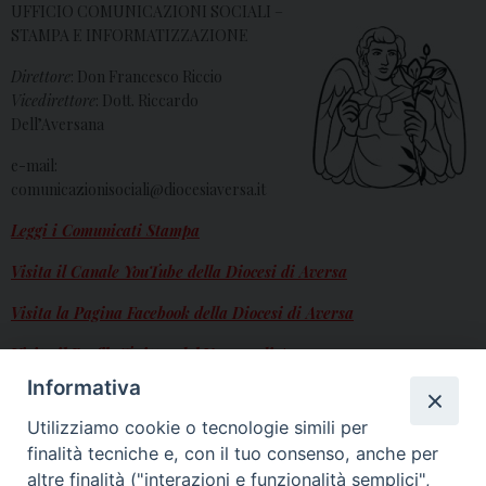
UFFICIO COMUNICAZIONI SOCIALI –
STAMPA E INFORMATIZZAZIONE
Direttore
: Don Francesco Riccio
Vicedirettore
: Dott. Riccardo
Dell’Aversana
e-mail:
comunicazionisociali@diocesiaversa.it
Leggi i Comunicati Stampa
Visita il Canale YouTube della Diocesi di Aversa
Visita la Pagina Facebook della Diocesi di Aversa
Visita il Profilo Twitter del Vescovo di Aversa
Informativa
Visita il Profilo Instagram della diocesi di Aversa
Utilizziamo cookie o tecnologie simili per
finalità tecniche e, con il tuo consenso, anche per
ucs
altre finalità ("interazioni e funzionalità semplici",