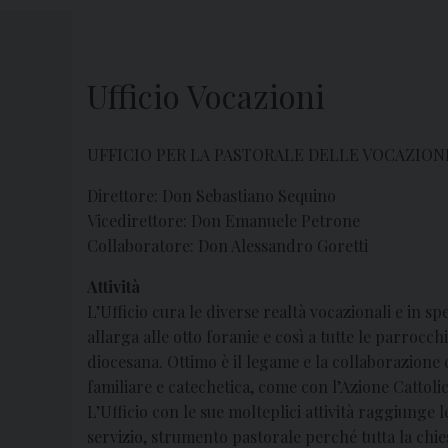
Ufficio Vocazioni
UFFICIO PER LA PASTORALE DELLE VOCAZION
Direttore: Don Sebastiano Sequino
Vicedirettore: Don Emanuele Petrone
Collaboratore: Don Alessandro Goretti
Attività
L’Ufficio cura le diverse realtà vocazionali e in s
allarga alle otto foranie e così a tutte le parrocch
diocesana. Ottimo è il legame e la collaborazione c
familiare e catechetica, come con l’Azione Cattolic
L’Ufficio con le sue molteplici attività raggiunge l
servizio, strumento pastorale perché tutta la chie