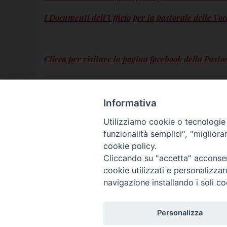
I Documenti dell’Ufficio per la
pastorale delle Voc
Clicca per visitare la pagina facebook della Pasto
Vocazioni
Informativa
Ecumenismo
vocazioni
Utilizziamo cookie o tecnologie s
funzionalità semplici", "miglior
cookie policy.
Cliccando su "accetta" acconsent
cookie utilizzati e personalizza
© 2018 Diocesi di Aversa
navigazione installando i soli co
Personalizza