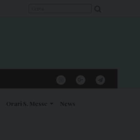
instagram
google
telegram
Orari S. Messe
News