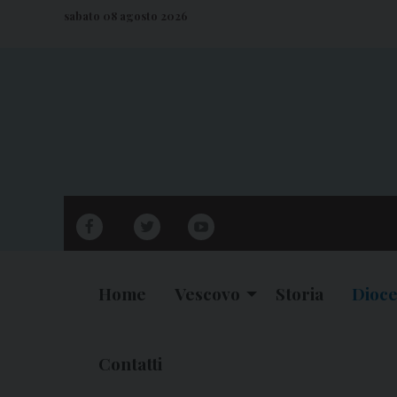
S
sabato 08 agosto 2026
k
i
p
t
o
c
o
n
facebook
twitter
youtube
t
e
n
Home
Vescovo
Storia
Dioce
t
Contatti