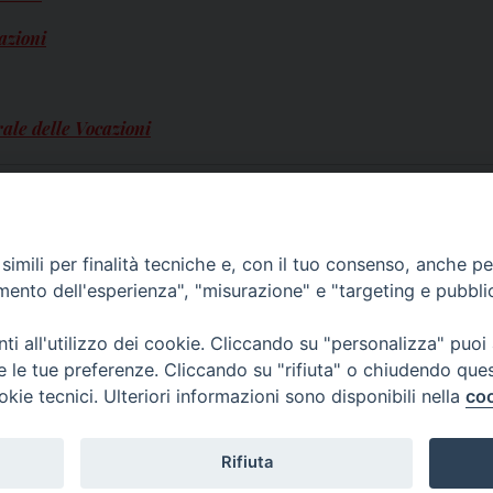
azioni
rale delle Vocazioni
imili per finalità tecniche e, con il tuo consenso, anche per 
amento dell'esperienza", "misurazione" e "targeting e pubbli
i all'utilizzo dei cookie. Cliccando su "personalizza" puoi
re le tue preferenze. Cliccando su "rifiuta" o chiudendo que
okie tecnici. Ulteriori informazioni sono disponibili nella
coo
Rifiuta
f
t
y
i
g
t