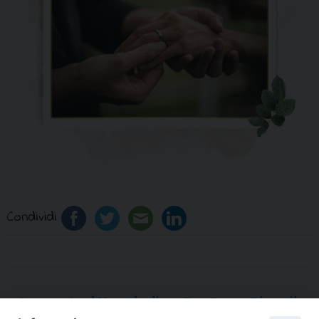
Condividi
«
Commento al Vangelo di
Don Peppe Diana: il 14