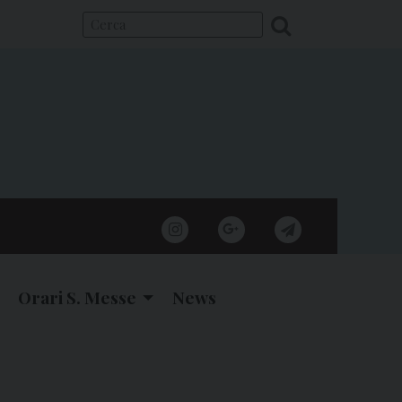
instagram
google
telegram
Orari S. Messe
News