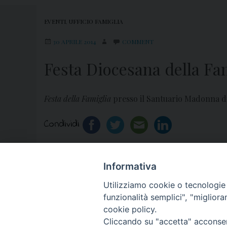
EVENTI
,
UFFICIO FAMIGLIA
30 APRILE 2014
COMMENT
Festa Diocesana della Fa
Festa della Famiglia
presso il Santuario Madonna di
Condividi
Informativa
«
Incontro per formatori catechisti
Utilizziamo cookie o tecnologie s
funzionalità semplici", "miglior
cookie policy.
Cliccando su "accetta" acconsent