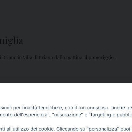
miglia
 Briano in Villa di Briano dalla mattina al pomeriggio…
imili per finalità tecniche e, con il tuo consenso, anche per 
amento dell'esperienza", "misurazione" e "targeting e pubbli
i all'utilizzo dei cookie. Cliccando su "personalizza" puoi