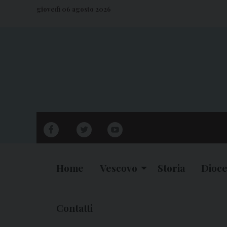
S
giovedì 06 agosto 2026
k
i
p
t
o
c
o
n
facebook
twitter
youtube
t
e
n
Home
Vescovo
Storia
Dioce
t
Contatti