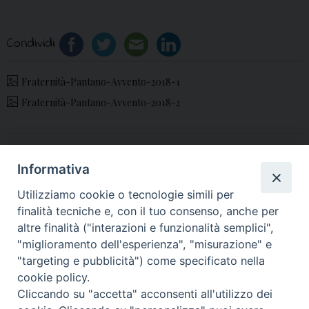
Condividi
Fraternità-Pantano-Avvento-2018-1
Fraternità-Pantano-Avvento-2018-2
«
Apri gli occhi: parte il
San Giorgio (Trentola):
Informativa
percorso di
Programma di Natale
Utilizziamo cookie o tecnologie simili per
discernimento
2018
»
finalità tecniche e, con il tuo consenso, anche per
vocazionale
altre finalità ("interazioni e funzionalità semplici",
"miglioramento dell'esperienza", "misurazione" e
"targeting e pubblicità") come specificato nella
cookie policy.
Cliccando su "accetta" acconsenti all'utilizzo dei
© 2018 Diocesi di Aversa