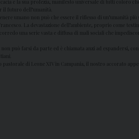
icacia e la sua profezia, manifesto universale di tutti coloro c
il futuro dell’umanità.
ere umano non può che essere il riflesso di un’umanità più sol
Francesco. La devastazione dell’ambiente, proprio come testim
 corredo una serie vasta e diffusa di mali sociali che impedisc
a non può farsi da parte ed è chiamata anzi ad espandersi, con
tiani.
o pastorale di Leone XIV in Campania, il nostro accorato appe