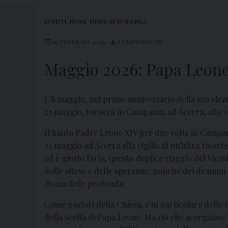
EVENTI
,
NEWS
,
NEWS IN EVIDENZA
19 FEBBRAIO 2026
ADMINDIOCESI
Maggio 2026: Papa Leone 
L’8 maggio, nel primo anniversario della sua elezio
23 maggio, tornerà in Campania, ad Acerra, alla vi
Il Santo Padre Leone XIV per due volte in Campania
23 maggio ad Acerra alla vigilia di un’altra ricorr
ed è giusto farlo, questo duplice viaggio del Vic
delle attese e delle speranze, nonché dei drammi e
di una fede profonda.
Come pastori della Chiesa, e in particolare delle 
della scelta di Papa Leone. Ma ciò che scorgiamo 