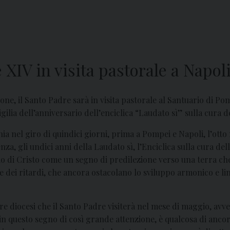
XIV in visita pastorale a Napol
ne, il Santo Padre sarà in visita pastorale al Santuario di Pom
gilia dell’anniversario dell’enciclica “Laudato sì” sulla cura 
 nel giro di quindici giorni, prima a Pompei e Napoli, l’otto m
enza, gli undici anni della Laudato sì, l’Enciclica sulla cura 
ario di Cristo come un segno di predilezione verso una terra c
 dei ritardi, che ancora ostacolano lo sviluppo armonico e lin
tre diocesi che il Santo Padre visiterà nel mese di maggio, avve
in questo segno di così grande attenzione, è qualcosa di anco