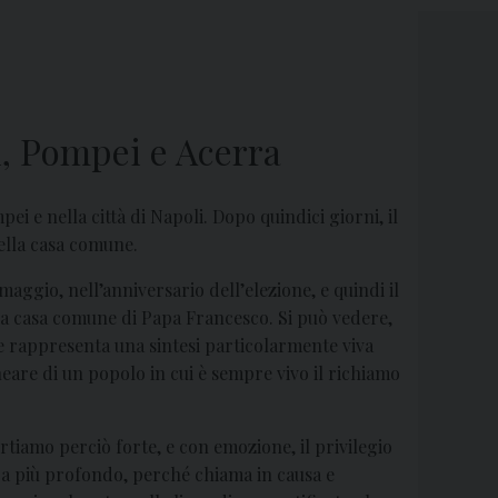
i, Pompei e Acerra
pei e nella città di Napoli.
Dopo quindici giorni, il
della casa comune.
aggio, nell’anniversario dell’elezione, e quindi il
della casa comune di Papa Francesco. Si può vedere,
he rappresenta una sintesi particolarmente viva
eare di un popolo in cui è sempre vivo il richiamo
rtiamo perciò forte, e con emozione, il privilegio
ra più profondo, perché chiama in causa e