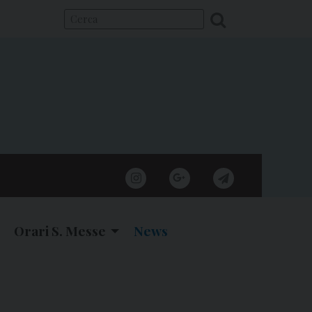
instagram
google
telegram
Orari S. Messe
News