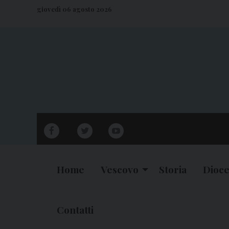
S
giovedì 06 agosto 2026
k
i
p
t
o
c
o
n
facebook
twitter
youtube
t
e
n
Home
Vescovo
Storia
Dioce
t
Contatti