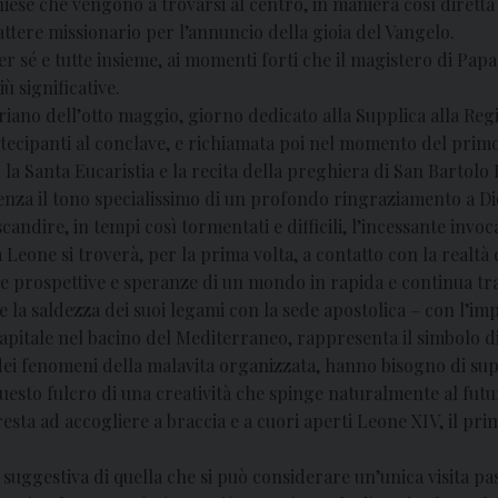
iese che vengono a trovarsi al centro, in maniera così diretta 
ttere missionario per l’annuncio della gioia del Vangelo.
sé e tutte insieme, ai momenti forti che il magistero di Papa 
ù significative.
iano dell’otto maggio, giorno dedicato alla Supplica alla Reg
partecipanti al conclave, e richiamata poi nel momento del primo
la Santa Eucaristia e la recita della preghiera di San Bartolo 
nza il tono specialissimo di un profondo ringraziamento a Dio 
andire, in tempi così tormentati e difficili, l’incessante invoc
Leone si troverà, per la prima volta, a contatto con la realtà
e prospettive e speranze di un mondo in rapida e continua tras
a, e la saldezza dei suoi legami con la sede apostolica – con l’
capitale nel bacino del Mediterraneo, rappresenta il simbolo d
e dei fenomeni della malavita organizzata, hanno bisogno di su
uesto fulcro di una creatività che spinge naturalmente al futuro
sta ad accogliere a braccia e a cuori aperti Leone XIV, il prim
e suggestiva di quella che si può considerare un’unica visita p