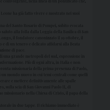
e coinvolgente, nella linea di un pontificato che,
Leone ha già fatto vivere e mostrato nei suoi
ina del Santo Rosario di Pompei, subito evocata
 saluto alla folla dalla Loggia della Basilica di San
Longo, il fondatore canonizzato il 19 ottobre, il
e di un tenero e delicato affidarsi alla Beata
azione di pace.
 di una grande metropoli del sud, espressione in
formazione. Più di ogni altra, in Italia e non
impronta missionaria della prima presenza di Paolo,
i un mondo nuovo in cui temi centrali come quelli
perare e mettere definitivamente alle spalle
, sulla scia di San Giovanni Paolo II, di
o missionario nella Chiesa di Cristo, il papa della
astorale in due tappe. Il richiamo immediato è