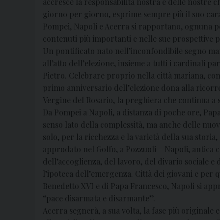
accresce la responsabilità nostra e delle nostre ch
giorno per giorno, esprime sempre più il suo cara
Pompei, Napoli e Acerra si rapportano, ognuna per 
contenuti più importanti e nelle sue prospettive pi
Un pontificato nato nell’inconfondibile segno mar
all’atto dell’elezione, insieme a tutti i cardinali 
Pietro. Celebrare proprio nella città mariana, con 
primo anniversario dell’elezione dona alla ricorre
Vergine del Rosario, la preghiera che continua a sc
Da Pompei a Napoli, a distanza di poche ore, Papa 
senso lato della complessità, ma anche delle nuov
solo, per la ricchezza e la varietà della sua stori
approdato nel Golfo, a Pozzuoli – Napoli, antica 
dell’accoglienza, del lavoro, del divario sociale 
l’ipoteca dell’emergenza. Città dei giovani e per q
Benedetto XVI e di Papa Francesco, Napoli si appre
“pace disarmata e disarmante”.
Acerra segnerà, a sua volta, la fase più originale 