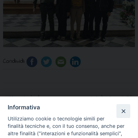
Condividi
«
“Una storia da
Aversa, Catekest 2026: Dio
raccontare”: il 12 maggio
ti Ama
»
Informativa
la presentazione del
Utilizziamo cookie o tecnologie simili per
Centro Turistico
finalità tecniche e, con il tuo consenso, anche per
Giovanile Albanova
altre finalità ("interazioni e funzionalità semplici",