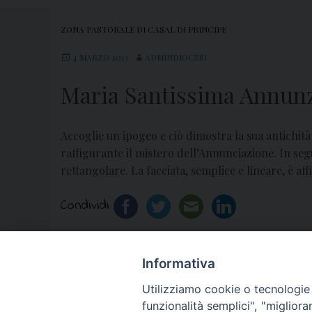
ZONA PASTORALE DI CASAL DI PRINCIPE
4 MARZO 2013
ADMINDIOCESI
Maria Santissima Annunz
Accoglie un ipogeo e ciò dimostra la sua antichità (
raffigurante il mistero dell’Annunciazione. In segu
rettangolare. La facciata, semplice e lineare, è af
Condividi
Informativa
«
Santa Croce – Casapesenna
Utilizziamo cookie o tecnologie s
funzionalità semplici", "miglior