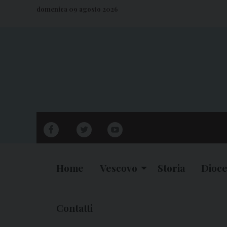
S
domenica 09 agosto 2026
k
i
p
t
o
c
o
n
facebook
twitter
youtube
t
e
n
Home
Vescovo
Storia
Dioce
t
Contatti