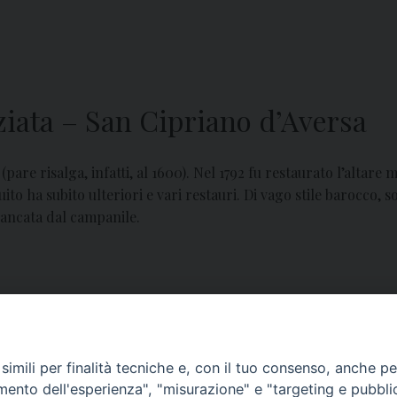
iata – San Cipriano d’Aversa
pare risalga, infatti, al 1600). Nel 1792 fu restaurato l’altare 
ito ha subito ulteriori e vari restauri. Di vago stile barocco, 
fiancata dal campanile.
imili per finalità tecniche e, con il tuo consenso, anche per 
amento dell'esperienza", "misurazione" e "targeting e pubbli