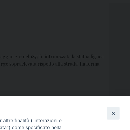
maggiore e nel 1877 fu intronizzata la statua lignea
sorge sopraelevata rispetto alla strada; ha forma
Santa Croce – San Cipriano d’Aversa
»
altre finalità ("interazioni e
cità") come specificato nella