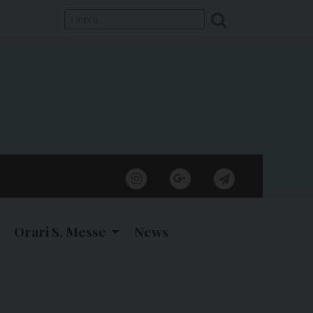
instagram
google
telegram
Orari S. Messe
News