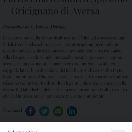
– Gricignano di Aversa
Parrocchia di S. Andrea Apostolo:
La costruzione della chiesa risale a dopo il Mille, ad opera di alcuni
fedeli. L’edificio ha subito diverse ristrutturazioni, perdendo, in
questo modo, lo stile originario che probabilmente era romanico.
Alla chiesa si accede tramite una scalinata sul lato; essa si regge su
arcate, ha un pavimento di marmo ed è ad una sola navata, con
cappelle laterali. La devozione dei fedeli a S. Andrea è molto forte.
Esiste una statua del Santo che risale al 1706, ad opera dello scultore
Giacomo Colombo, di stile molto elegante, che si trova ancora nella
chiesa. Sul lato destro della chiesa si erge un campanile alto 10 metri,
che da l’impressione di non essere mai stato completato.
Condividi