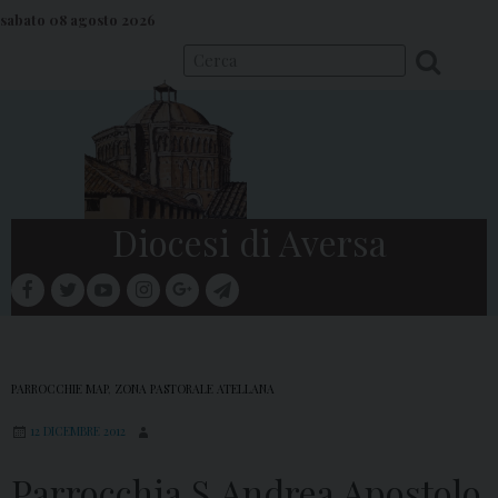
S
sabato 08 agosto 2026
k
i
p
t
o
c
o
Diocesi di Aversa
n
t
facebook
twitter
youtube
instagram
google
telegram
e
Menu
n
t
PARROCCHIE MAP
,
ZONA PASTORALE ATELLANA
12 DICEMBRE 2012
Parrocchia S.Andrea Apostolo