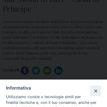
Principe
L’accresciuto numero di edifici e di abitanti ne decretò la costruzione
che avvenne in due momenti successivi: prima la chiesa e poi la Casa
Canonica e le altre opere parrocchiali, fra cui la scuola materna,
tenuta dalle Suore Carmelitane. Lo stile della chiesa è Moderno, con
struttura in ferro e cemento: di forma rettangolare, con colonne
centrali in cemento, sulle pareti laterali si aprono ampi vani che la
rendono molto luminosa. La facciata, anch’essa Moderna,
comprende un piccolo campanile.
Condividi
Informativa
«
Maria Santissima
Santa Croce –
Utilizziamo cookie o tecnologie simili per
Preziosa – Casal di
Casapesenna
»
finalità tecniche e, con il tuo consenso, anche per
Principe