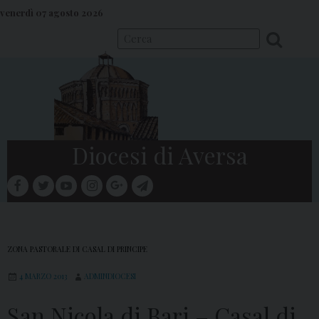
S
venerdì 07 agosto 2026
k
i
p
t
o
c
o
Diocesi di Aversa
n
t
facebook
twitter
youtube
instagram
google
telegram
e
Menu
n
t
ZONA PASTORALE DI CASAL DI PRINCIPE
4 MARZO 2013
ADMINDIOCESI
San Nicola di Bari – Casal di