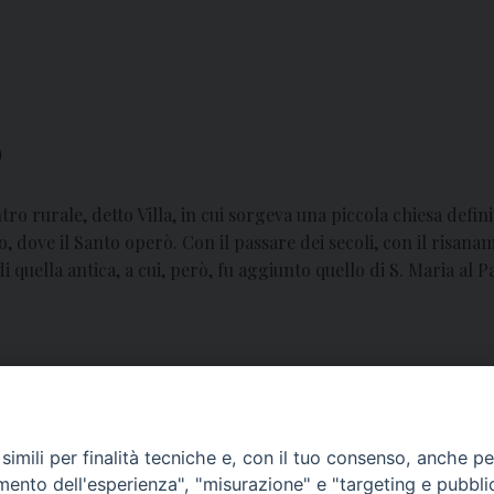
o
tro rurale, detto Villa, in cui sorgeva una piccola chiesa defini
, dove il Santo operò. Con il passare dei secoli, con il risan
 quella antica, a cui, però, fu aggiunto quello di S. Maria al 
 Briano
imili per finalità tecniche e, con il tuo consenso, anche per 
amento dell'esperienza", "misurazione" e "targeting e pubbli