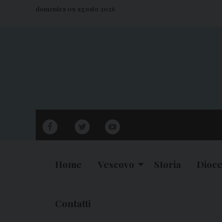
S
domenica 09 agosto 2026
k
i
p
t
o
c
o
n
facebook
twitter
youtube
t
e
n
Home
Vescovo
Storia
Dioce
t
Contatti