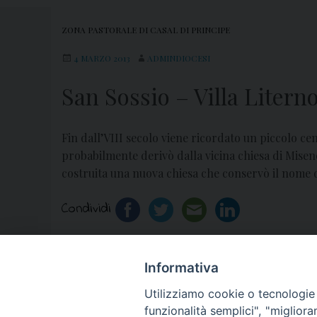
ZONA PASTORALE DI CASAL DI PRINCIPE
4 MARZO 2013
ADMINDIOCESI
San Sossio – Villa Litern
Fin dall’VIII secolo viene ricordato un piccolo cen
probabilmente derivò dalla vicina chiesa di Miseno
costruita una nuova chiesa che conservò il nome di
Condividi
Informativa
«
Maria Santissima Assunta in Cielo – Villa di
Utilizziamo cookie o tecnologie s
funzionalità semplici", "miglior