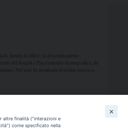
ta S. Sossio in Silice; la denominazione
amento dei luoghi e l’incremento demografico, fu
Pantano. Nel 1957 fu nominato il primo parroco.
SANTUARIO MARIA SS.ANNUNZIATA
»
altre finalità ("interazioni e
cità") come specificato nella