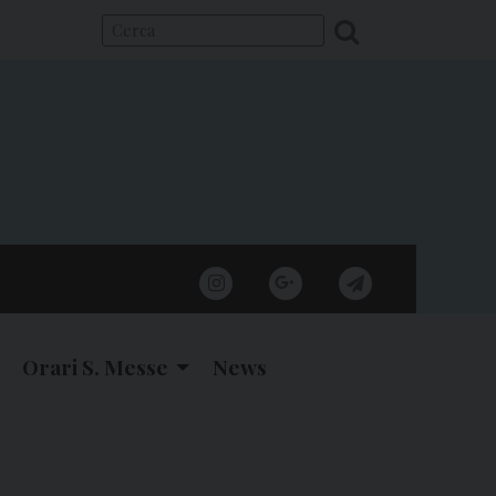
instagram
google
telegram
Orari S. Messe
News