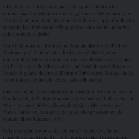
«Il dialogo non è debolezza, ma la stella polare della nostra
democrazia». È questo uno dei messaggi emersi dal Seminario, che
ha offerto un’importante occasione di confronto e approfondimento
sul ruolo della formazione all’impegno sociale e politico nella vita
delle comunità ecclesiali.
Dopo l’introduzione di don Bruno Bignami, direttore dell’Ufficio
Nazionale per i Problemi Sociali e il Lavoro della CEI, sono
intervenuti Agostino Giovagnoli, storico ed editorialista di Avvenire,
che ha ripercorso lo stile dei cattolici nell’Assemblea Costituente, e
Daniela Ropelato, docente dell’Istituto Universitario Sophia, che ha
approfondito il tema della democrazia deliberativa.
Successivamente, i partecipanti hanno ascoltato le testimonianze di
Magda Galati, dell’Istituto Superiore di Formazione Politico-Sociale
“Mons. A. Lanza” dell’Arcidiocesi di Reggio Calabria-Bova, e di
Marco Tamburro, consigliere delegato alla partecipazione del
Comune di Grottammare (AP).
Nel pomeriggio si sono svolti i laboratori tematici, che hanno
consentito ai partecipanti di confrontarsi e delineare prospettive