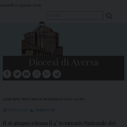
S
venerdì 07 agosto 2026
k
i
p
t
o
c
o
Diocesi di Aversa
n
t
facebook
twitter
youtube
instagram
google
telegram
e
Menu
n
t
ALTRE NEWS
,
NEWS
,
UFFICIO PROBLEMI SOCIALI E LAVORO
1 LUGLIO 2026
ADMINDIOCESI
Il 26 giugno a Roma il 4° Seminario Nazionale dei