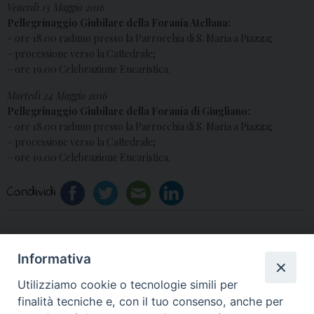
Venerdì 13 Maggio 2016
Pellegrinaggio Giubilare della Forania Atellana:
– ore 18.00 raduno presso la Parrocchia di S. Maria a Piazza;
– processione verso la Cattedrale;
– ore 19.00 Celebrazione Eucaristica.
Martedì 24 Maggio 2016
Pellegrinaggio Giubilare della Forania di Giugliano:
– ore 18.00 raduno presso la Parrocchia di S. Maria a Piazza;
– processione verso la Cattedrale;
– ore 19.00 Celebrazione Eucaristica.
Condividi
Informativa
«
Graduatoria Regionale
VI Domenica di Pasqua
Utilizziamo cookie o tecnologie simili per
Soprannumerari
2016: Commento di Mons.
finalità tecniche e, con il tuo consenso, anche per
2016/2017
Spinillo
»