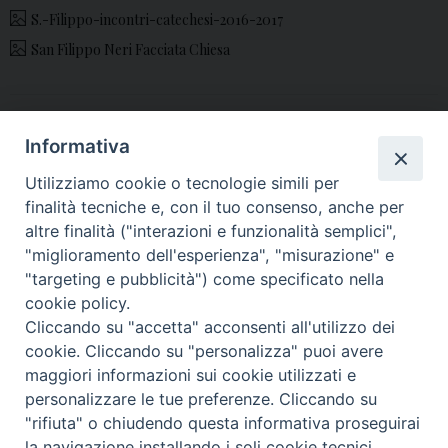
S.-Filippo-incontri-catechesi-2016-2017
San Filippo Neri Facciata Chiesa
«
Domenica 13 novembre
Video, Chiusura Anno
Informativa
2016: Solenne Chiusura
della Misericordia: il
Utilizziamo cookie o tecnologie simili per
dell’Anno Santo
messaggio di Mons.
finalità tecniche e, con il tuo consenso, anche per
Spinillo
»
altre finalità ("interazioni e funzionalità semplici",
"miglioramento dell'esperienza", "misurazione" e
"targeting e pubblicità") come specificato nella
cookie policy.
Cliccando su "accetta" acconsenti all'utilizzo dei
© 2018 Diocesi di Aversa
cookie. Cliccando su "personalizza" puoi avere
maggiori informazioni sui cookie utilizzati e
personalizzare le tue preferenze. Cliccando su
"rifiuta" o chiudendo questa informativa proseguirai
f
t
y
i
g
t
la navigazione installando i soli cookie tecnici.