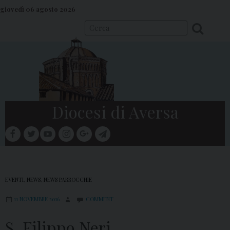
S
giovedì 06 agosto 2026
k
i
p
t
o
c
o
Diocesi di Aversa
n
t
facebook
twitter
youtube
instagram
google
telegram
e
Menu
n
t
EVENTI
,
NEWS
,
NEWS PARROCCHIE
11 NOVEMBRE 2016
COMMENT
S. Filippo Neri