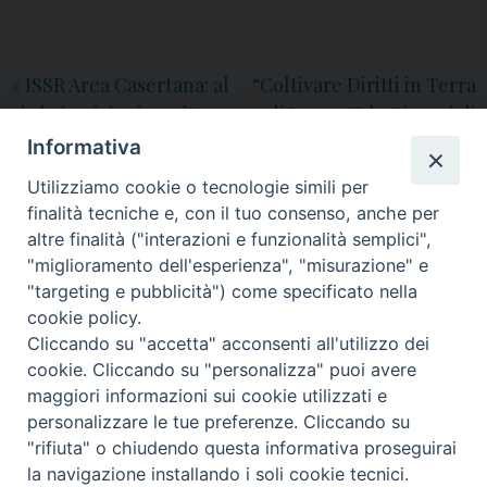
«
ISSR Area Casertana: al
“Coltivare Diritti in Terra
via le iscrizioni per l’Anno
di Lavoro”: la Diocesi di
Accademico 2026-2027
Aversa promuove un
Informativa
tavolo di confronto su
Utilizziamo cookie o tecnologie simili per
mobilità umane e
finalità tecniche e, con il tuo consenso, anche per
sfruttamento
»
altre finalità ("interazioni e funzionalità semplici",
"miglioramento dell'esperienza", "misurazione" e
"targeting e pubblicità") come specificato nella
cookie policy.
Cliccando su "accetta" acconsenti all'utilizzo dei
© 2018 Diocesi di Aversa
cookie. Cliccando su "personalizza" puoi avere
maggiori informazioni sui cookie utilizzati e
personalizzare le tue preferenze. Cliccando su
"rifiuta" o chiudendo questa informativa proseguirai
f
t
y
i
g
t
la navigazione installando i soli cookie tecnici.