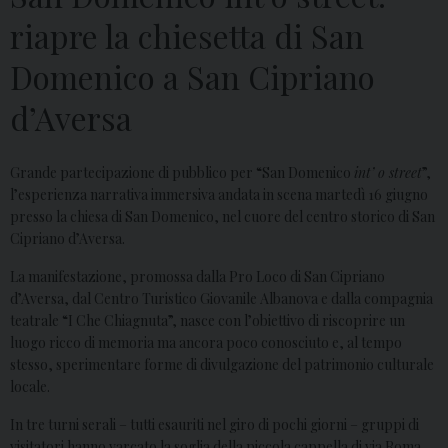
riapre la chiesetta di San
Domenico a San Cipriano
d’Aversa
Grande partecipazione di pubblico per “San Domenico
int’ o street
”,
l’esperienza narrativa immersiva andata in scena martedì 16 giugno
presso la chiesa di San Domenico, nel cuore del centro storico di San
Cipriano d’Aversa.
La manifestazione, promossa dalla Pro Loco di San Cipriano
d’Aversa, dal Centro Turistico Giovanile Albanova e dalla compagnia
teatrale “I Che Chiagnuta”, nasce con l’obiettivo di riscoprire un
luogo ricco di memoria ma ancora poco conosciuto e, al tempo
stesso, sperimentare forme di divulgazione del patrimonio culturale
locale.
In tre turni serali – tutti esauriti nel giro di pochi giorni – gruppi di
visitatori hanno varcato la soglia della piccola cappella di via Roma