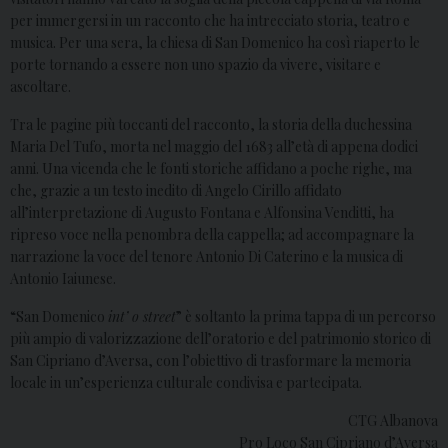
per immergersi in un racconto che ha intrecciato storia, teatro e
musica. Per una sera, la chiesa di San Domenico ha così riaperto le
porte tornando a essere non uno spazio da vivere, visitare e
ascoltare.
Tra le pagine più toccanti del racconto, la storia della duchessina
Maria Del Tufo, morta nel maggio del 1683 all’età di appena dodici
anni. Una vicenda che le fonti storiche affidano a poche righe, ma
che, grazie a un testo inedito di Angelo Cirillo affidato
all’interpretazione di Augusto Fontana e Alfonsina Venditti, ha
ripreso voce nella penombra della cappella; ad accompagnare la
narrazione la voce del tenore Antonio Di Caterino e la musica di
Antonio Iaiunese.
“San Domenico
int’ o street
” è soltanto la prima tappa di un percorso
più ampio di valorizzazione dell’oratorio e del patrimonio storico di
San Cipriano d’Aversa, con l’obiettivo di trasformare la memoria
locale in un’esperienza culturale condivisa e partecipata.
CTG Albanova
Pro Loco San Cipriano d’Aversa