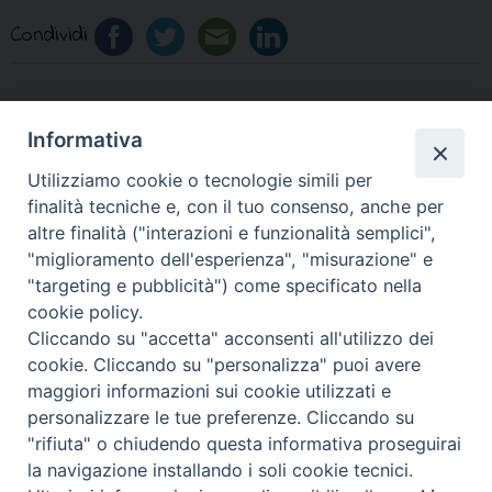
Condividi
Informativa
«
S. Antonio al Seggio: le
PassaTempo: la Diocesi di
Utilizziamo cookie o tecnologie simili per
attività della settimana
Aversa presenta il
finalità tecniche e, con il tuo consenso, anche per
Catekest 2026
»
altre finalità ("interazioni e funzionalità semplici",
"miglioramento dell'esperienza", "misurazione" e
"targeting e pubblicità") come specificato nella
cookie policy.
Cliccando su "accetta" acconsenti all'utilizzo dei
© 2018 Diocesi di Aversa
cookie. Cliccando su "personalizza" puoi avere
maggiori informazioni sui cookie utilizzati e
personalizzare le tue preferenze. Cliccando su
"rifiuta" o chiudendo questa informativa proseguirai
f
t
y
i
g
t
la navigazione installando i soli cookie tecnici.