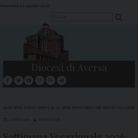
S
domenica 09 agosto 2026
k
i
p
t
o
c
o
Diocesi di Aversa
n
t
facebook
twitter
youtube
instagram
google
telegram
e
Menu
n
t
ALTRE NEWS
,
EVENTI
,
GRUPPI LAICALI
,
NEWS
,
NEWS PARROCCHIE
,
UFFICIO VOCAZIONI
22 APRILE 2026
ADMINDIOCESI
Settimana Vocazionale 2026,