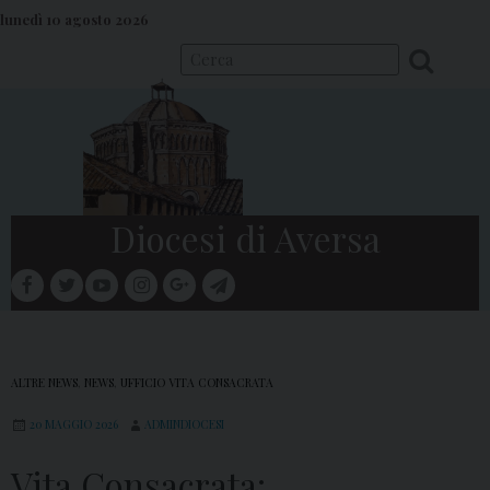
S
lunedì 10 agosto 2026
k
i
p
t
o
c
o
Diocesi di Aversa
n
t
facebook
twitter
youtube
instagram
google
telegram
e
Menu
n
t
ALTRE NEWS
,
NEWS
,
UFFICIO VITA CONSACRATA
20 MAGGIO 2026
ADMINDIOCESI
Vita Consacrata: