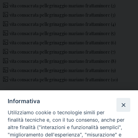
vita consacrata pellegrinaggio mariano frattaminore (2)
vita consacrata pellegrinaggio mariano frattaminore (3)
vita consacrata pellegrinaggio mariano frattaminore (4)
vita consacrata pellegrinaggio mariano frattaminore (5)
vita consacrata pellegrinaggio mariano frattaminore (6)
vita consacrata pellegrinaggio mariano frattaminore (7)
vita consacrata pellegrinaggio mariano frattaminore (8)
vita consacrata pellegrinaggio mariano frattaminore (9)
vita consacrata pellegrinaggio mariano frattaminore (10)
Informativa
«
Don Peppe Diana, “Il
Sabato 23 Maggio 2026:
Utilizziamo cookie o tecnologie simili per
Casalese di Dio” –
Veglia di Pentecoste in
finalità tecniche e, con il tuo consenso, anche per
Servizio Video
Cattedrale
»
altre finalità ("interazioni e funzionalità semplici",
"miglioramento dell'esperienza", "misurazione" e