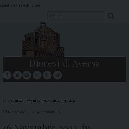
S
sabato 08 agosto 2026
k
i
p
t
o
c
o
Diocesi di Aversa
n
t
facebook
twitter
youtube
instagram
google
telegram
e
Menu
n
t
EVENTI
,
NEWS
,
NEWS IN EVIDENZA
,
NEWS RELIGIOSI
14 NOVEMBRE 2023
ADMINDIOCESI
16 Novembre 2023, in