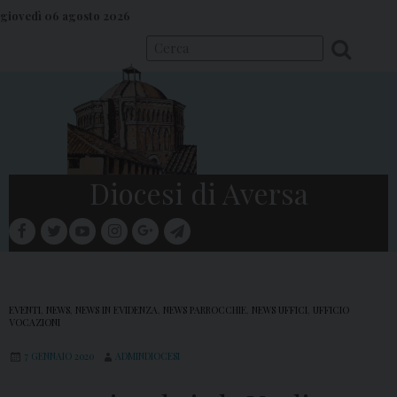
S
giovedì 06 agosto 2026
k
i
p
t
o
c
o
Diocesi di Aversa
n
t
facebook
twitter
youtube
instagram
google
telegram
e
Menu
n
t
EVENTI
,
NEWS
,
NEWS IN EVIDENZA
,
NEWS PARROCCHIE
,
NEWS UFFICI
,
UFFICIO
VOCAZIONI
7 GENNAIO 2020
ADMINDIOCESI