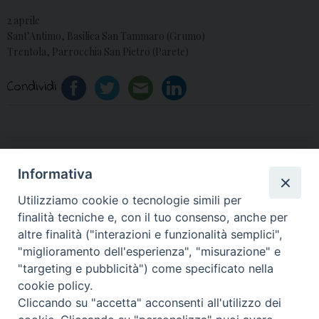
2 aprile
Sant’Antimo, Basilica San Tammaro (Grumo)
Trentola, Parrocchia San Pietro (Parete)
Condividi
«
Epifania 2020,
Conpasuni: Natale di
Informativa
Commento di Mons.
Fraternità, consegnate
Utilizziamo cookie o tecnologie simili per
Spinillo
alla Caritas le calze della
finalità tecniche e, con il tuo consenso, anche per
befana
»
altre finalità ("interazioni e funzionalità semplici",
"miglioramento dell'esperienza", "misurazione" e
"targeting e pubblicità") come specificato nella
cookie policy.
Cliccando su "accetta" acconsenti all'utilizzo dei
© 2018 Diocesi di Aversa