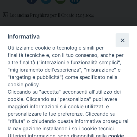
Locandina Preghiera per il Creato 27.03.2024
Informativa
«
Un nuovo corso per gli
Riapertura al culto della
Utilizziamo cookie o tecnologie simili per
animatori «Laudato Si’»
Chiesa benedettina di S.
finalità tecniche e, con il tuo consenso, anche per
Biagio ad Aversa
»
altre finalità ("interazioni e funzionalità semplici",
"miglioramento dell'esperienza", "misurazione" e
"targeting e pubblicità") come specificato nella
cookie policy.
Cliccando su "accetta" acconsenti all'utilizzo dei
© 2018 Diocesi di Aversa
cookie. Cliccando su "personalizza" puoi avere
maggiori informazioni sui cookie utilizzati e
personalizzare le tue preferenze. Cliccando su
"rifiuta" o chiudendo questa informativa proseguirai
f
t
y
i
g
t
la navigazione installando i soli cookie tecnici.
Ulteriori informazioni sono disponibili nella
cookie