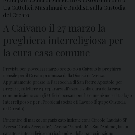
Nella parrocchia di San Pietro Apostolo l’incontro
tra Cattolici, Musulmani e Buddisti sulla Custodia
del Creato
A Caivano il 27 marzo la
preghiera interreligiosa per
la cura casa comune
Prevista per giovedì 27 marzo ore 20.00 a Caivano la preghiera
mensile per il Creato promossa dalla Diocesi di Aversa.
Appuntamento presso la Parrocchia di San Pietro Apostolo per
pregare, riflettere e prepararsi all’azione sulla cura della casa
comune insieme con gli Uffici diocesani per l’Ecumenismo e il Dialogo
Interreligioso e per i Problemi sociali e il Lavoro (Équipe Custodia
del Creato).
L’incontro di marzo, organizzato insieme con i Circolo Laudato Si’
Aversa “Gratis Accepistis”, Aversa “Vanvitelli” e Sant’Antimo, ha un
carattere interreligioso arricchendosi della partecipazione