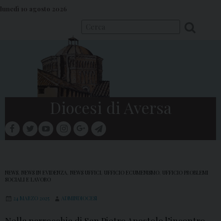
S
lunedì 10 agosto 2026
k
i
p
t
o
c
o
Diocesi di Aversa
n
t
facebook
twitter
youtube
instagram
google
telegram
e
Menu
n
t
NEWS
,
NEWS IN EVIDENZA
,
NEWS UFFICI
,
UFFICIO ECUMENISMO
,
UFFICIO PROBLEMI
SOCIALI E LAVORO
24 MARZO 2025
ADMINDIOCESI