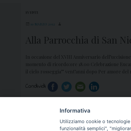
EVENTI
19 MARZO 2012
Alla Parrocchia di San Ni
In occasione del XVIII Anniversario dell’uccisione
momento di ricordo:ore 18.00 Celebrazione Eucar
il cielo rosseggia” vent’anni dopo Per amore del
Condividi
Informativa
«
… in ricordo di don Peppe Diana
Utilizziamo cookie o tecnologie s
funzionalità semplici", "miglior