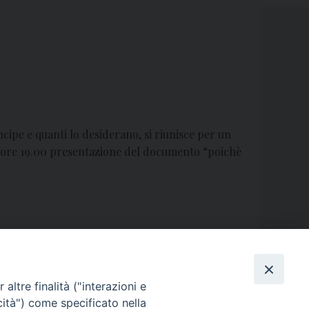
cipe e quanti lo desiderano, si riunisce per un
; ore 19.00 presentazione del documento “poichè
COMUNICATO DALLA DIOCESI
»
altre finalità ("interazioni e
cità") come specificato nella