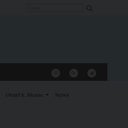
instagram
google
telegram
Orari S. Messe
News