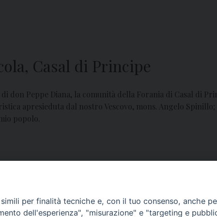
cola, Casal di Principe
 di don Peppe Diana, la comunità della Forania di Casal di Prin
istica apresieduta dal nostro Vescovo, mons. Angelo Spinillo
 mio popolo.
imili per finalità tecniche e, con il tuo consenso, anche per 
amento dell'esperienza", "misurazione" e "targeting e pubbli