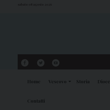
S
sabato 08 agosto 2026
k
i
p
t
o
c
o
n
facebook
twitter
youtube
t
e
n
Home
Vescovo
Storia
Dioce
t
Contatti