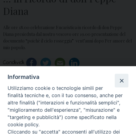
Diana
Alle ore 18.00 celebrazione Eucaristica in ricordo di don Peppe
Diana presieduta dal nostro vescovo ore 19.00 presentazione del
documento “poichè il cielo rosseggia” vent’anni dopo Per amore del
mio popolo.
Condividi
Informativa
Utilizziamo cookie o tecnologie simili per
«
Ritiro USMI
Alla Parrocchia di San
finalità tecniche e, con il tuo consenso, anche per
Nicola, Casal di Principe
»
altre finalità ("interazioni e funzionalità semplici",
"miglioramento dell'esperienza", "misurazione" e
"targeting e pubblicità") come specificato nella
cookie policy.
Cliccando su "accetta" acconsenti all'utilizzo dei