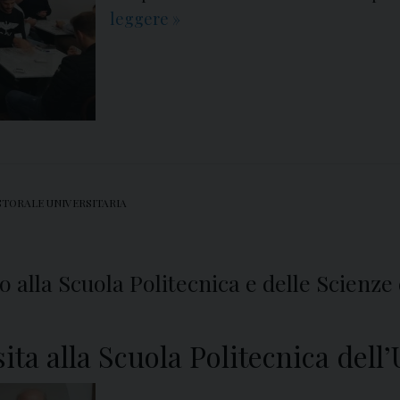
leggere
C
»
a
s
a
l
d
i
P
STORALE UNIVERSITARIA
r
i
n
o alla Scuola Politecnica e delle Scienze 
c
i
p
ita alla Scuola Politecnica dell’
e
,