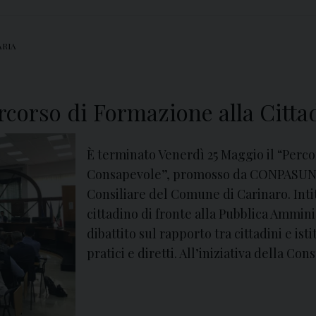
i
e
t
g
à
ARIA
g
“
i
V
a
rcorso di Formazione alla Citt
a
d
n
i
v
È terminato Venerdì 25 Maggio il “Perc
C
i
Consapevole”, promosso da CONPASUNI, 
a
t
Consiliare del Comune di Carinaro. Int
r
e
cittadino di fronte alla Pubblica Ammini
d
l
dibattito sul rapporto tra cittadini e ist
i
l
pratici e diretti. All’iniziativa della Co
t
i
e
”
l
l