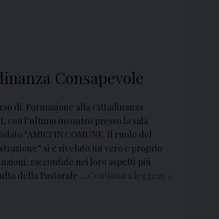
u
n
i
:
i
adinanza Consapevole
l
1
3
orso di Formazione alla Cittadinanza
g
con l’ultimo incontro presso la sala
i
itolato “AMICI IN COMUNE. Il ruolo del
u
strazione” si è rivelato un vero e proprio
g
ituzioni, raccontate nei loro aspetti più
n
nsulta della Pastorale …
Continua a leggere
C
»
o
o
‘
n
è
p