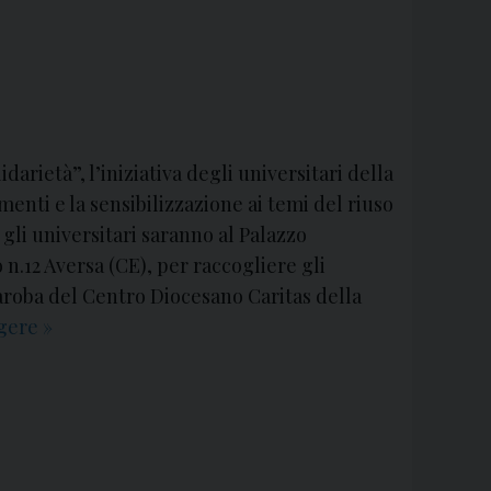
arietà”, l’iniziativa degli universitari della
menti e la sensibilizzazione ai temi del riuso
 gli universitari saranno al Palazzo
 n.12 Aversa (CE), per raccogliere gli
aroba del Centro Diocesano Caritas della
ggere
C
»
o
n
p
a
s