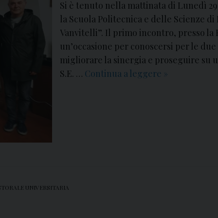
Si è tenuto nella mattinata di Lunedì 29 
c
la Scuola Politecnica e delle Scienze di
o
Vanvitelli”. Il primo incontro, presso la
n
un’occasione per conoscersi per le due i
C
migliorare la sinergia e proseguire su 
o
S.E. …
Continua a leggere
C
»
n
o
p
n
a
p
s
a
u
s
n
u
i
n
u
i
n
STORALE UNIVERSITARIA
:
t
S
o