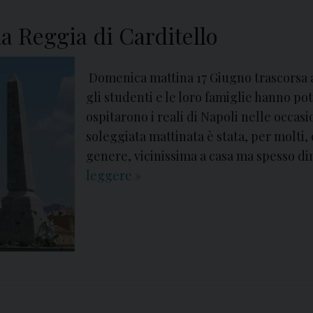
l
i
l
la Reggia di Carditello
n
a
c
S
o
Domenica mattina 17 Giugno trascorsa 
c
n
gli studenti e le loro famiglie hanno po
u
t
ospitarono i reali di Napoli nelle occasi
o
r
soleggiata mattinata è stata, per molti,
l
a
genere, vicinissima a casa ma spesso di
a
r
leggere
L
»
P
e
a
o
g
C
l
l
o
i
i
n
t
a
p
e
m
a
c
i
s