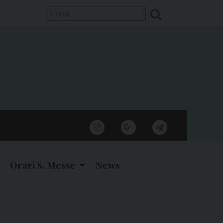
instagram
google
telegram
Orari S. Messe
News