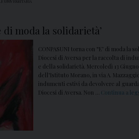
E UNIVERSITARIA
n
c
u
i
i
n
c
i
 di moda la solidarietà’
a
i
d
n
e
CONPASUNI torna con “E’ di moda la solid
v
l
Diocesi di Aversa per la raccolta di indu
i
l
e della solidarietà. Mercoledì 13 Giugno
s
’
dell’Istituto Morano, in via A. Mazzaggio
i
U
indumenti estivi da devolvere al guard
t
n
Diocesi di Aversa. Non …
Continua a le
a
i
a
v
l
e
l
r
a
s
R