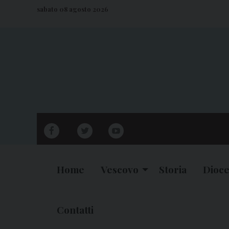
S
sabato 08 agosto 2026
k
i
p
t
o
c
o
n
facebook
twitter
youtube
t
e
n
Home
Vescovo
Storia
Dioce
t
Contatti