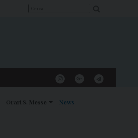
instagram
google
telegram
Orari S. Messe
News