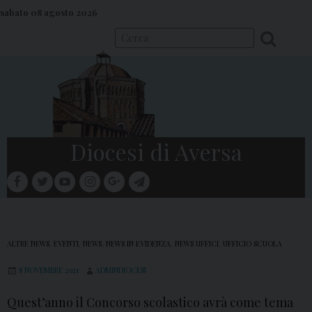
S
sabato 08 agosto 2026
k
i
p
t
o
c
o
Diocesi di Aversa
n
t
facebook
twitter
youtube
instagram
google
telegram
e
Menu
n
t
ALTRE NEWS
,
EVENTI
,
NEWS
,
NEWS IN EVIDENZA
,
NEWS UFFICI
,
UFFICIO SCUOLA
8 NOVEMBRE 2021
ADMINDIOCESI
Quest’anno il Concorso scolastico avrà come tema