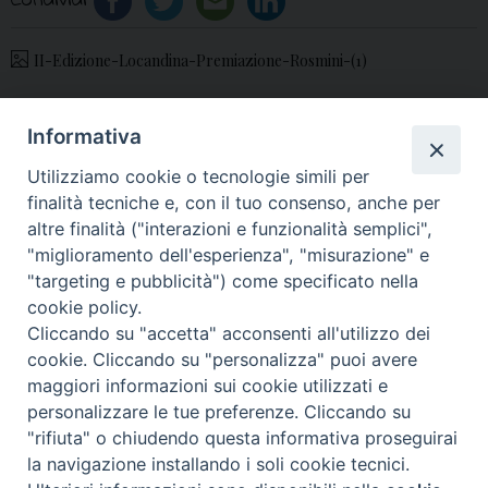
Condividi
II-Edizione-Locandina-Premiazione-Rosmini-(1)
Informativa
«
Nomine Settembre 2020
Ordinazione Sacerdotale
Utilizziamo cookie o tecnologie simili per
2020: l’omelia di Mons.
finalità tecniche e, con il tuo consenso, anche per
Spinillo
»
altre finalità ("interazioni e funzionalità semplici",
"miglioramento dell'esperienza", "misurazione" e
"targeting e pubblicità") come specificato nella
cookie policy.
Cliccando su "accetta" acconsenti all'utilizzo dei
© 2018 Diocesi di Aversa
cookie. Cliccando su "personalizza" puoi avere
maggiori informazioni sui cookie utilizzati e
personalizzare le tue preferenze. Cliccando su
"rifiuta" o chiudendo questa informativa proseguirai
f
t
y
i
g
t
la navigazione installando i soli cookie tecnici.