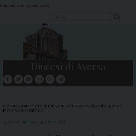
S
domenica 09 agosto 2026
k
i
p
t
o
c
o
Diocesi di Aversa
n
t
facebook
twitter
youtube
instagram
google
telegram
e
Menu
n
t
COMUNICATI STAMPA
,
EVENTI
,
NEWS
,
NEWS IN EVIDENZA
,
NEWS UFFICI
,
UFFICIO
PASTORALE UNIVERSITARIA
21 SETTEMBRE 2020
ADMINDIOCESI