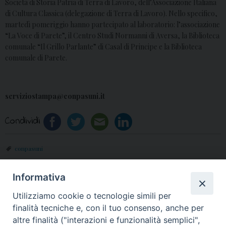
Società di Storia Patria di Terra di Lavoro, dell’Associazione Italiana
di Cultura Classica (delegazione di Terra di Lavoro). Nello specifico,
martedì pomeriggio hanno partecipato al laboratorio: l’associazione
“La Voce di Parete”, il Centro Studi Normanni di Aversa, la Biblioteca
comunale “Il Grillo Parlante” di Casal di Principe e la Biblioteca
comunale di Parete.
serviziostampa@conpasuni.it
Condividi
conpasuni
Informativa
«
Avvento 2020: il video
Giubileo Lauretano 2020:
Utilizziamo cookie o tecnologie simili per
messaggio di Mons.
la preghiera del Vescovo
finalità tecniche e, con il tuo consenso, anche per
Angelo Spinillo
Spinillo
»
altre finalità ("interazioni e funzionalità semplici",