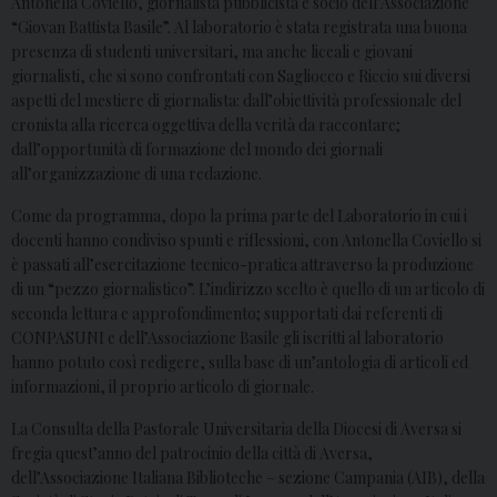
Antonella Coviello, giornalista pubblicista e socio dell’Associazione
“Giovan Battista Basile”. Al laboratorio è stata registrata una buona
presenza di studenti universitari, ma anche liceali e giovani
giornalisti, che si sono confrontati con Sagliocco e Riccio sui diversi
aspetti del mestiere di giornalista: dall’obiettività professionale del
cronista alla ricerca oggettiva della verità da raccontare;
dall’opportunità di formazione del mondo dei giornali
all’organizzazione di una redazione.
Come da programma, dopo la prima parte del Laboratorio in cui i
docenti hanno condiviso spunti e riflessioni, con Antonella Coviello si
è passati all’esercitazione tecnico-pratica attraverso la produzione
di un “pezzo giornalistico”. L’indirizzo scelto è quello di un articolo di
seconda lettura e approfondimento; supportati dai referenti di
CONPASUNI e dell’Associazione Basile gli iscritti al laboratorio
hanno potuto così redigere, sulla base di un’antologia di articoli ed
informazioni, il proprio articolo di giornale.
La Consulta della Pastorale Universitaria della Diocesi di Aversa si
fregia quest’anno del patrocinio della città di Aversa,
dell’Associazione Italiana Biblioteche – sezione Campania (AIB), della