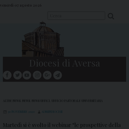
S
venerdì 07 agosto 2026
k
i
p
t
o
c
o
Diocesi di Aversa
n
t
facebook
twitter
youtube
instagram
google
telegram
e
Menu
n
t
ALTRE NEWS
,
NEWS
,
NEWS UFFICI
,
UFFICIO PASTORALE UNIVERSITARIA
30 NOVEMBRE 2020
ADMINDIOCESI
Martedì si è svolto il webinar “le prospettive della