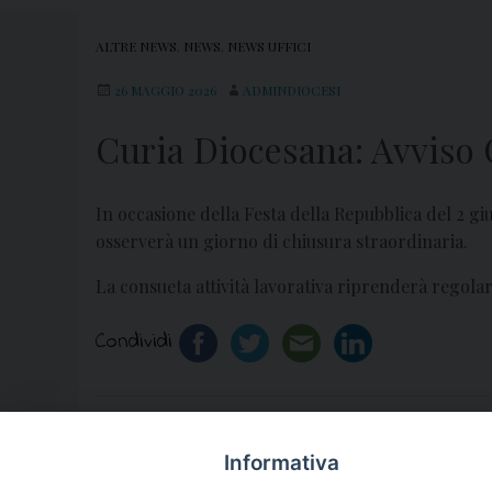
ALTRE NEWS
,
NEWS
,
NEWS UFFICI
26 MAGGIO 2026
ADMINDIOCESI
Curia Diocesana: Avviso C
In occasione della Festa della Repubblica del 2 gi
osserverà un giorno di chiusura straordinaria.
La consueta attività lavorativa riprenderà regol
Condividi
«
Celebrazione Esequiale Mons. Mario Milano
Informativa
Spinillo