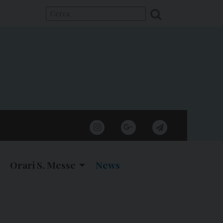
instagram
google
telegram
Orari S. Messe
News