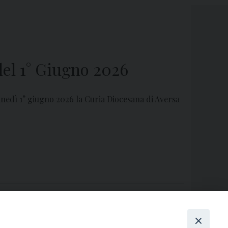
del 1° Giugno 2026
lunedì 1° giugno 2026 la Curia Diocesana di Aversa
cona Maria SS. di Casaluce 2026: Programma
»