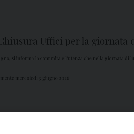
hiusura Uffici per la giornata 
ugno, si informa la comunità e l’utenza che nella giornata di 
armente mercoledì 3 giugno 2026.
: l’Omelia di Mons.
Peregrinatio I