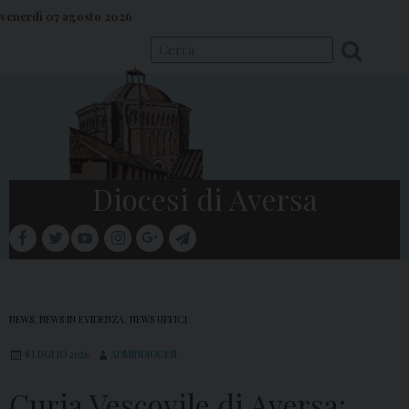
S
venerdì 07 agosto 2026
k
i
p
t
o
c
o
Diocesi di Aversa
n
t
facebook
twitter
youtube
instagram
google
telegram
e
Menu
n
t
NEWS
,
NEWS IN EVIDENZA
,
NEWS UFFICI
8 LUGLIO 2026
ADMINDIOCESI
Curia Vescovile di Aversa: