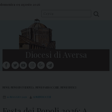
S
domenica 09 agosto 2026
k
i
p
t
o
c
o
Diocesi di Aversa
n
t
facebook
twitter
youtube
instagram
google
telegram
e
Menu
n
t
NEWS
,
NEWS IN EVIDENZA
,
NEWS PARROCCHIE
,
NEWS UFFICI
10 MAGGIO 2026
ADMINDIOCESI
Festa dei Popoli 2026: A