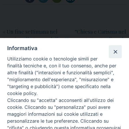
«
Un fine settimana nel
“Chiesa e Carisma nel
Sannio sulle tracce della
Novecento”: a Qualiano la
spiritualità di
presentazione del libro
Informativa
Sant’Alfonso e San Pio da
sul Canonico Antonio
Utilizziamo cookie o tecnologie simili per
Pietrelcina tra arte,
Migliaccio
»
finalità tecniche e, con il tuo consenso, anche per
natura e cultura
altre finalità ("interazioni e funzionalità semplici",
"miglioramento dell'esperienza", "misurazione" e
"targeting e pubblicità") come specificato nella
cookie policy.
Cliccando su "accetta" acconsenti all'utilizzo dei
© 2018 Diocesi di Aversa
cookie. Cliccando su "personalizza" puoi avere
maggiori informazioni sui cookie utilizzati e
personalizzare le tue preferenze. Cliccando su
"rifiuta" o chiudendo questa informativa proseguirai