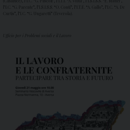
(Casaluce), l’I.C. “G. Pascoli”, l’I.T.I. “A. Volta”, l’I.S.I.S.S. “E. Mattei”,
l’I.C. “G. Parente”, l’I.S.I.S.S. “O. Conti”, l’I.T.E. “A. Gallo”, l’I.C. “A. De
Curtis”, l’I.C. “G. Ungaretti” (Teverola).
Ufficio per i Problemi sociali e il Lavoro