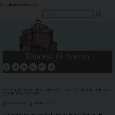
S
giovedì 06 agosto 2026
k
i
p
t
o
c
o
Diocesi di Aversa
n
t
facebook
twitter
youtube
instagram
google
telegram
e
Menu
n
t
EVENTI
,
NEWS
,
NEWS IN EVIDENZA
,
NEWS UFFICI
,
UFFICIO CONFRATERNITE
,
UFFICIO
PROBLEMI SOCIALI E LAVORO
19 MAGGIO 2026
ADMINDIOCESI