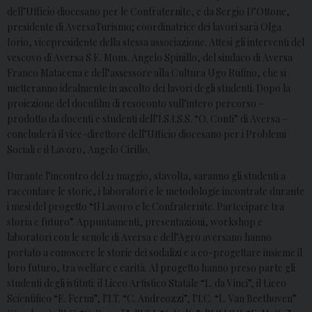
dell’Ufficio diocesano per le Confraternite, e da Sergio D’Ottone,
presidente di AversaTurismo; coordinatrice dei lavori sarà Olga
Iorio, vicepresidente della stessa associazione. Attesi gli interventi del
vescovo di Aversa S.E. Mons. Angelo Spinillo, del sindaco di Aversa
Franco Matacena e dell’assessore alla Cultura Ugo Rufino, che si
metteranno idealmente in ascolto dei lavori degli studenti. Dopo la
proiezione del docufilm di resoconto sull’intero percorso –
prodotto da docenti e studenti dell’I.S.I.S.S. “O. Conti” di Aversa –
concluderà il vice-direttore dell’Ufficio diocesano per i Problemi
Sociali e il Lavoro, Angelo Cirillo.
Durante l’incontro del 21 maggio, stavolta, saranno gli studenti a
raccontare le storie, i laboratori e le metodologie incontrate durante
i mesi del progetto “Il Lavoro e le Confraternite. Partecipare tra
storia e futuro”. Appuntamenti, presentazioni, workshop e
laboratori con le scuole di Aversa e dell’Agro aversano hanno
portato a conoscere le storie dei sodalizi e a co-progettare insieme il
loro futuro, tra welfare e carità. Al progetto hanno preso parte gli
studenti degli istituti: il Liceo Artistico Statale “L. da Vinci”, il Liceo
Scientifico “E. Fermi”, l’I.T. “C. Andreozzi”, l’I.C. “L. Van Beethoven”