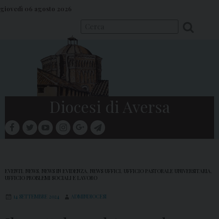
S
giovedì 06 agosto 2026
k
i
p
t
o
c
o
Diocesi di Aversa
n
t
facebook
twitter
youtube
instagram
google
telegram
e
Menu
n
t
EVENTI
,
NEWS
,
NEWS IN EVIDENZA
,
NEWS UFFICI
,
UFFICIO PASTORALE UNIVERSITARIA
,
UFFICIO PROBLEMI SOCIALI E LAVORO
14 SETTEMBRE 2024
ADMINDIOCESI