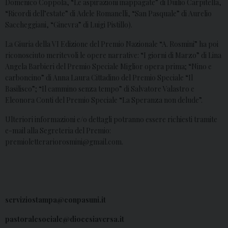
Domenico Coppola, “Le aspirazioni inappagate” di Duilio Carpitella,
“Ricordi dell’estate” di Adele Romanelli, “San Pasquale” di Aurelio
Saccheggiani, “Ginevra” di Luigi Pistillo).
La Giuria della VI Edizione del Premio Nazionale “A. Rosmini” ha poi
riconosciuto meritevoli le opere narrative: “I giorni di Marzo” di Lina
Angela Barbieri del Premio Speciale Miglior opera prima; “Nino e
carboncino” di Anna Laura Cittadino del Premio Speciale “Il
Basilisco”; “Il cammino senza tempo” di Salvatore Valastro e
Eleonora Conti del Premio Speciale “La Speranza non delude”.
Ulteriori informazioni e/o dettagli potranno essere richiesti tramite
e-mail alla Segreteria del Premio:
premioletterariorosmini@gmail.com.
serviziostampa@conpasuni.it
pastoralesociale@diocesiaversa.it