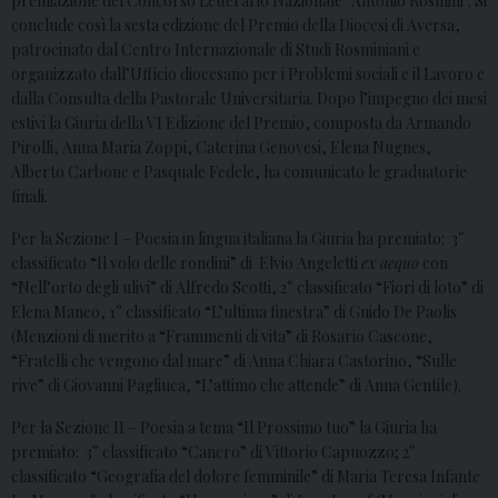
premiazione del Concorso Letterario Nazionale “Antonio Rosmini”. Si
conclude così la sesta edizione del Premio della Diocesi di Aversa,
patrocinato dal Centro Internazionale di Studi Rosminiani e
organizzato dall’Ufficio diocesano per i Problemi sociali e il Lavoro e
dalla Consulta della Pastorale Universitaria. Dopo l’impegno dei mesi
estivi la Giuria della VI Edizione del Premio, composta da Armando
Pirolli, Anna Maria Zoppi, Caterina Genovesi, Elena Nugnes,
Alberto Carbone e Pasquale Fedele, ha comunicato le graduatorie
finali.
Per la Sezione I – Poesia in lingua italiana la Giuria ha premiato: 3°
classificato “Il volo delle rondini” di Elvio Angeletti
ex aequo
con
“Nell’orto degli ulivi” di Alfredo Scotti, 2° classificato “Fiori di loto” di
Elena Maneo, 1° classificato “L’ultima finestra” di Guido De Paolis
(Menzioni di merito a “Frammenti di vita” di Rosario Cascone,
“Fratelli che vengono dal mare” di Anna Chiara Castorino, “Sulle
rive” di Giovanni Pagliuca, “L’attimo che attende” di Anna Gentile).
Per la Sezione II – Poesia a tema “Il Prossimo tuo” la Giuria ha
premiato: 3° classificato “Cancro” di Vittorio Capuozzo; 2°
classificato “Geografia del dolore femminile” di Maria Teresa Infante