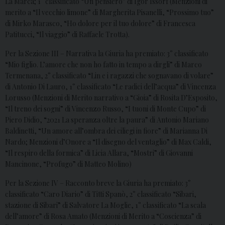
La Marca; 1° classificato “Un pensiero” di Igor Issorf (Menzioni di
merito a “Il vecchio limone” di Margherita Pisanelli, “Prossimo tuo”
di Mirko Marasco, “Ho dolore per il tuo dolore” di Francesca
Patitucci, “Il viaggio” di Raffaele Trotta).
Per la Sezione III – Narrativa la Giuria ha premiato: 3° classificato
“Mio figlio. L’amore che non ho fatto in tempo a dirgli” di Marco
Termenana, 2° classificato “Lin e i ragazzi che sognavano di volare”
di Antonio Di Lauro, 1° classificato “Le radici dell’acqua” di Vincenza
Lorusso (Menzioni di Merito narrativo a “Gioia” di Rosita D’Esposito,
“Il treno dei sogni” di Vincenzo Russo, “I tuoni di Monte Cupo” di
Piero Didio, “2021 La speranza oltre la paura” di Antonio Mariano
Baldinetti, “Un amore all’ombra dei ciliegi in fiore” di Marianna Di
Nardo; Menzioni d’Onore a “Il disegno del ventaglio” di Max Caldi,
“Il respiro della formica” di Licia Allara, “Mostri” di Giovanni
Mancinone, “Profugo” di Matteo Molino)
Per la Sezione IV – Racconto breve la Giuria ha premiato: 3°
classificato “Caro Diario” di Titti Spanò, 2° classificato “Sibari,
stazione di Sibari” di Salvatore La Moglie, 1° classificato “La scala
dell’amore” di Rosa Amato (Menzioni di Merito a “Coscienza” di