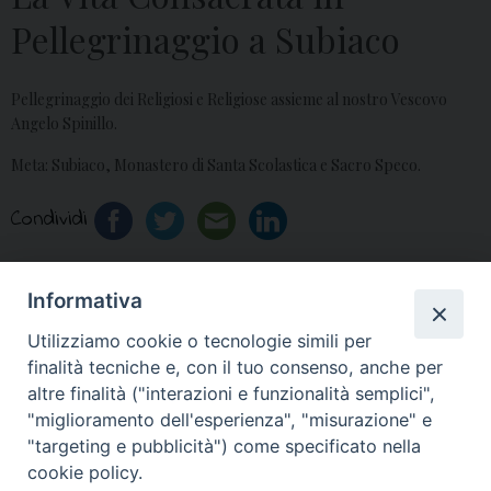
Pellegrinaggio a Subiaco
Pellegrinaggio dei Religiosi e Religiose assieme al nostro Vescovo
Angelo Spinillo.
Meta: Subiaco, Monastero di Santa Scolastica e Sacro Speco.
Condividi
Informativa
«
Mons. Spinillo in
Primo anniversario
Utilizziamo cookie o tecnologie simili per
dialogo con i fedeli su
beatificazione P. Mario
finalità tecniche e, con il tuo consenso, anche per
Facebook
Vergara e Isidoro
»
altre finalità ("interazioni e funzionalità semplici",
"miglioramento dell'esperienza", "misurazione" e
"targeting e pubblicità") come specificato nella
cookie policy.