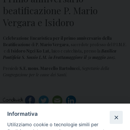
beatificazione P. Mario
Vergara e Isidoro
Celebrazione Eucaristica per il primo anniversario della
Beatificazione
di
P. Mario Vergara
, sacerdote professo del P.I.M.E.
e di
Isidoro Ngei Ko Lat
, laico e catechista, presso la
Basilica
Pontificia S. Sossio L.M. in Frattamaggiore il 31 maggio 2015
.
Presiede
S.E. mons. Marcello Bartolucci
,
Segretario della
Congregazione per le cause dei Santi
.
Condividi
Informativa
Utilizziamo cookie o tecnologie simili per
«
La Vita Consacrata in
Clero: Solennità del Sacro