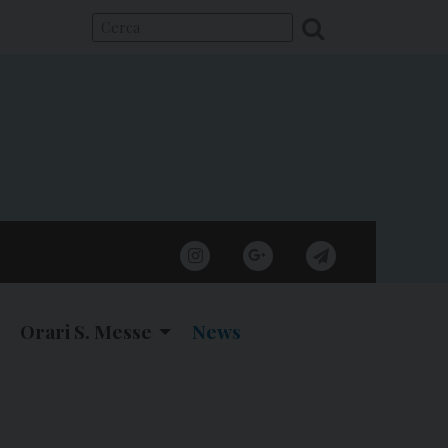
instagram
google
telegram
Orari S. Messe
News