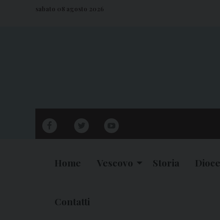
S
sabato 08 agosto 2026
k
i
p
t
o
c
o
n
facebook
twitter
youtube
t
e
n
Home
Vescovo
Storia
Dioce
t
Contatti