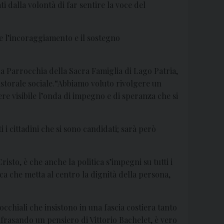
i dalla volontà di far sentire la voce del
ne l’incoraggiamento e il sostegno
a Parrocchia della Sacra Famiglia di Lago Patria,
astorale sociale.“Abbiamo voluto rivolgere un
dere visibile l’onda di impegno e di speranza che si
 i cittadini che si sono candidati; sarà però
sto, è che anche la politica s’impegni su tutti i
tica che metta al centro la dignità della persona,
cchiali che insistono in una fascia costiera tanto
afrasando un pensiero di Vittorio Bachelet, è vero