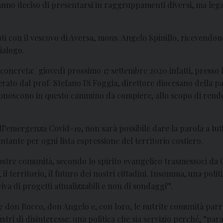
, hanno deciso di presentarsi in raggruppamenti diversi, ma legat
ati con il vescovo di Aversa, mons. Angelo Spinillo, ricevendo
ialogo.
concreta: giovedì prossimo 17 settembre 2020 infatti, presso l
erato dal prof. Stefano Di Foggia, direttore diocesano della p
 si riconoscono in questo cammino da compiere, allo scopo di ren
all’emergenza Covid-19, non sarà possibile dare la parola a tutti
tante per ogni lista espressione del territorio costiero.
ostre comunità, secondo lo spirito evangelico trasmessoci da Cri
, il territorio, il futuro dei nostri cittadini. Insomma, una poli
viva di progetti attualizzabili e non di sondaggi”.
e don Rocco, don Angelo e, con loro, le nutrite comunità parro
stri di disinteresse: una politica che sia servizio perché, “par