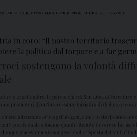
WS PARROCCHIE
,
NEWS UFFICI
,
UFFICIO PROBLEMI SOCIALI E LAVORO
ria in coro: “Il nostro territorio trascu
otere la politica dal torpore e a far ger
rroci sostengono la volontà diff
ale
del 20 e 21 settembre, le parrocchie di San Luca di Varcaturo e
 fanno promotori di un’interessante iniziativa di dialogo e conf
 chiede attenzione ai propri bisogni, come pastori siamo cons
i centri decisionali: abbiamo quindi ritenuto doveroso far asco
unque piacevolmente sorpresi dalla risposta dei tanti cittadin