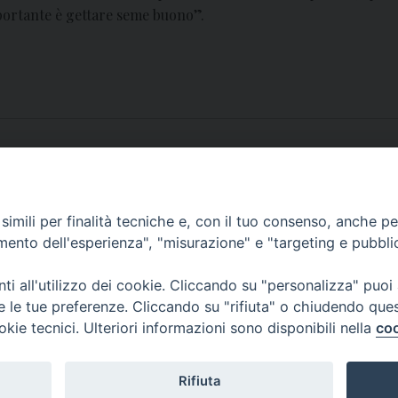
importante è gettare seme buono”.
ra a Caivano
imili per finalità tecniche e, con il tuo consenso, anche per 
amento dell'esperienza", "misurazione" e "targeting e pubbli
i all'utilizzo dei cookie. Cliccando su "personalizza" puoi
re le tue preferenze. Cliccando su "rifiuta" o chiudendo que
okie tecnici. Ulteriori informazioni sono disponibili nella
coo
Rifiuta
f
t
y
i
g
t