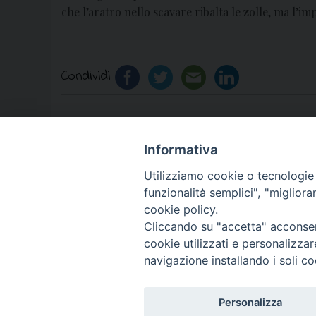
che l’aratro nello scavare ribalta le zolle, ma l’
Condividi
Informativa
«
Migranti, il 17 settembre Veglia di preghie
Utilizziamo cookie o tecnologie s
funzionalità semplici", "miglior
cookie policy.
Cliccando su "accetta" acconsent
cookie utilizzati e personalizza
© 2018 Diocesi di Aversa
navigazione installando i soli co
Personalizza